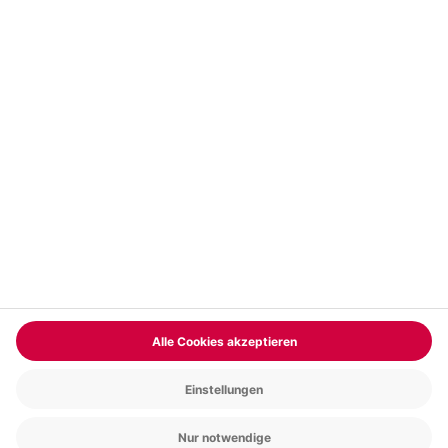
Vertrag widerrufen
FAQs
Kontakt
Zahlungsarten
Über uns
Magazin
Jobs & Karriere
Partnerprogramm
Trusted Shops
PAYBACK
Versand und Lieferung
Presse
AGB
Cookie Einstellungen
Datenschutz
Nutzungsbedingungen
Online-Marktplatz
Barrierefreiheit
Grounding Page
Compliance
Impressum
RECHNUNG