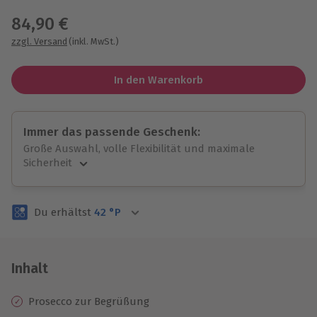
84,90 €
zzgl. Versand
(inkl. MwSt.)
In den Warenkorb
Immer das passende Geschenk:
Große Auswahl, volle Flexibilität und maximale
Sicherheit
Große Auswahl
Über 9.000 unvergessliche Erlebnisse.
Du erhältst
42
°P
Volle Flexibilität
Jeder Gutschein für alle Erlebnisse einlösbar.
Maximale Sicherheit
3 Jahre gültig & verlängerbar.
Inhalt
Prosecco zur Begrüßung