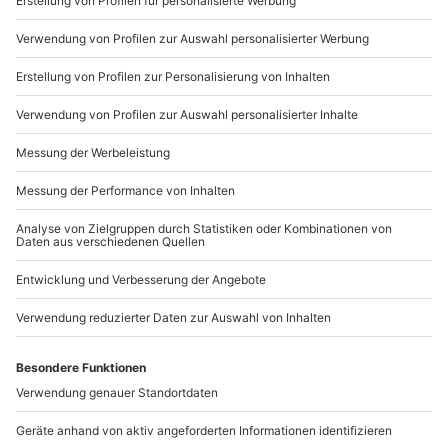
089 / 21 12 90 20
Mo-Fr: 9-17 Uhr
b2b@mydays.de
www.b2b.mydays.de/
Artikelnummer
:
25896
Andere Produkte entdecken