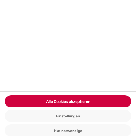
Vertrag widerrufen
FAQs
Kontakt
Zahlungsarten
Über uns
Magazin
Jobs & Karriere
Partnerprogramm
Trusted Shops
PAYBACK
Versand und Lieferung
Presse
AGB
Cookie Einstellungen
Datenschutz
Nutzungsbedingungen
Online-Marktplatz
Barrierefreiheit
Grounding Page
Compliance
Impressum
RECHNUNG