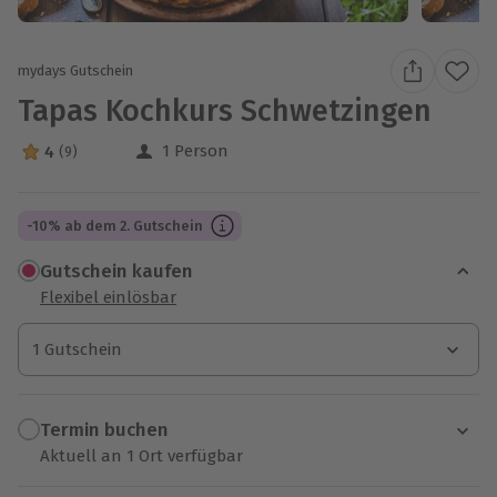
mydays Gutschein
Tapas Kochkurs Schwetzingen
1 Person
4
(9)
4 Sterne von 5 aus 9 Bewertungen
-10% ab dem 2. Gutschein
Gutschein kaufen
Flexibel einlösbar
1 Gutschein
1 Gutschein
1 Gutschein
Termin buchen
Aktuell an 1 Ort verfügbar
Wähle im nächsten Schritt einen Termin aus