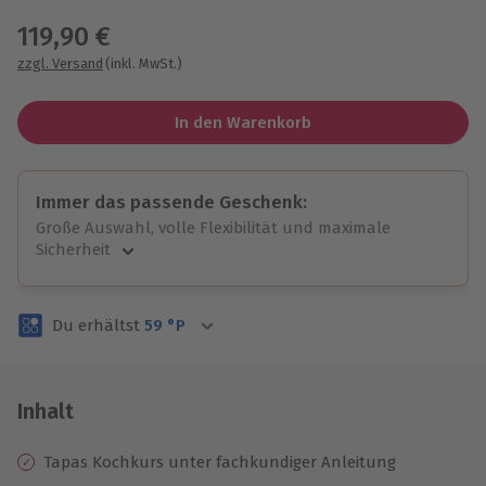
119,90 €
zzgl. Versand
(inkl. MwSt.)
In den Warenkorb
Immer das passende Geschenk:
Große Auswahl, volle Flexibilität und maximale
Sicherheit
Große Auswahl
Über 9.000 unvergessliche Erlebnisse.
Du erhältst
59
°P
Volle Flexibilität
Jeder Gutschein für alle Erlebnisse einlösbar.
Maximale Sicherheit
3 Jahre gültig & verlängerbar.
Inhalt
Tapas Kochkurs unter fachkundiger Anleitung