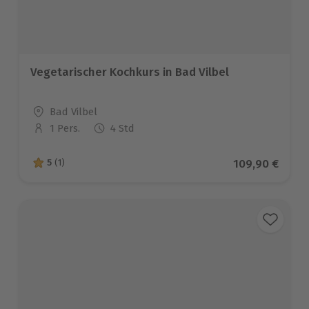
Vegetarischer Kochkurs in Bad Vilbel
Standort
Bad Vilbel
1 Pers.
4 Std
Anzahl der Teilnehmer
Aktueller Prei
109,90 €
5
(1)
5 von 5 Sternen basierend auf 1 Bewertungen