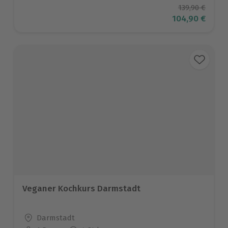
Ursprüngliche
139,90 €
Aktueller Prei
104,90 €
Veganer Kochkurs Darmstadt
Standort
Darmstadt