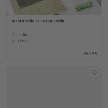
Sushi Kochkurs vegan Berlin
Standort
Berlin
1 Pers.
Anzahl der Teilnehmer
Aktueller Pre
94,90 €