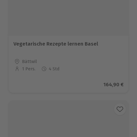
Vegetarische Rezepte lernen Basel
Standort
Bättwil
1 Pers.
4 Std
Anzahl der Teilnehmer
Aktueller Prei
164,90 €