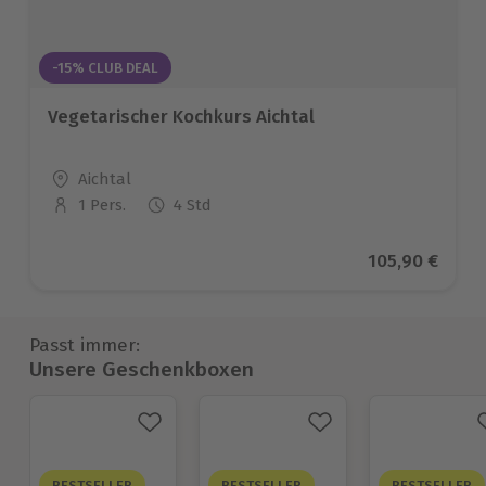
-15% CLUB DEAL
Vegetarischer Kochkurs Aichtal
Standort
Aichtal
1 Pers.
4 Std
Anzahl der Teilnehmer
Aktueller Pre
105,90 €
Passt immer:
Unsere Geschenkboxen
BESTSELLER
BESTSELLER
BESTSELLER