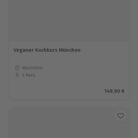
Veganer Kochkurs München
Standort
München
1 Pers.
Anzahl der Teilnehmer
Aktueller Prei
149,90 €