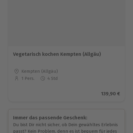
Vegetarisch kochen Kempten (Allgäu)
Standort
Kempten (Allgäu)
1 Pers.
4 Std
Anzahl der Teilnehmer
Aktueller Pre
139,90 €
Immer das passende Geschenk:
Du bist Dir nicht sicher, ob Dein gewähltes Erlebnis
passt? Kein Problem, denn es ist bequem für jedes