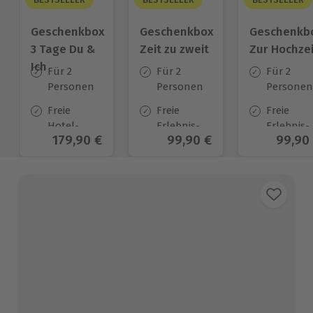
Geschenkbox
Geschenkbox
Geschenkb
3 Tage Du &
Zeit zu zweit
Zur Hochzei
Ich
Für 2
Für 2
Für 2
Personen
Personen
Personen
Freie
Freie
Freie
Hotel-
Erlebnis-
Erlebnis-
Aktueller Preis
179,90 €
Aktueller Preis
99,90 €
Aktuel
99,90
Auswahl
Auswahl
Auswahl
an ca.
an ca. 450
an ca.
130 Orten
Orten
450 Orten