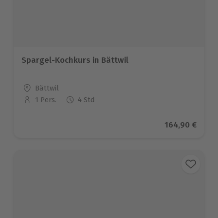
Spargel-Kochkurs in Bättwil
Standort
Bättwil
1 Pers.
4 Std
Anzahl der Teilnehmer
Aktueller Prei
164,90 €