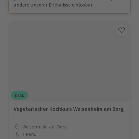
andere unserer Erlebnisse einlösbar.
DEAL
Vegetarischer Kochkurs Weisenheim am Berg
Standort
Weisenheim am Berg
1 Pers.
Anzahl der Teilnehmer