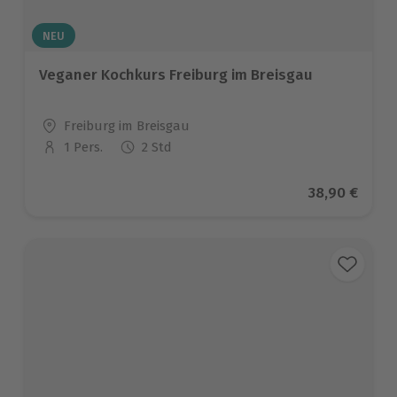
NEU
Veganer Kochkurs Freiburg im Breisgau
Standort
Freiburg im Breisgau
1 Pers.
2 Std
Anzahl der Teilnehmer
Aktueller Pr
38,90 €