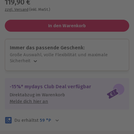
119,90 €
zzgl. Versand
(inkl. MwSt.)
In den Warenkorb
Immer das passende Geschenk:
Große Auswahl, volle Flexibilität und maximale
Sicherheit
Große Auswahl
Über 9.000 unvergessliche Erlebnisse.
Volle Flexibilität
-15%* mydays Club Deal verfügbar
Jeder Gutschein für alle Erlebnisse einlösbar.
Direktabzug im Warenkorb
Maximale Sicherheit
Melde dich hier an
3 Jahre gültig & verlängerbar.
Du erhältst
59
°P