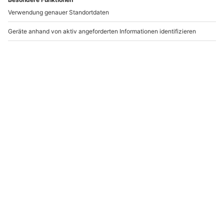
Tapas Kochkurs
Asiatisch Kochkurs
Schwetzingen
Schwetzingen
Schwetzingen
Schwetzingen
1 Person
1 Person
119,90 €
119,90 €
4.1
5
(8)
(4)