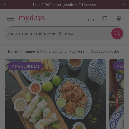
Über 9.000 unvergessliche Erlebnisse
Benutzerkonto
Suche nach Erlebnissen, Orten...
Home
/
Dinner & Kulinarisches
/
Kochkurs
/
Asiatische Küche
/
T
-15% CLUB DEAL
-15% C