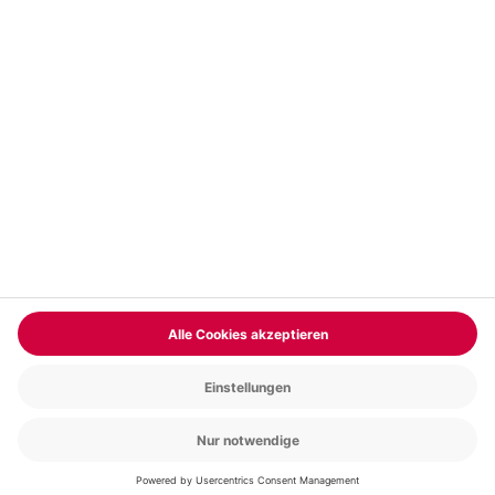
Vertrag widerrufen
FAQs
Kontakt
Zahlungsarten
Über uns
Magazin
Jobs & Karriere
Partnerprogramm
Trusted Shops
PAYBACK
Versand und Lieferung
Presse
AGB
Cookie Einstellungen
Datenschutz
Nutzungsbedingungen
Online-Marktplatz
Barrierefreiheit
Grounding Page
Compliance
Impressum
RECHNUNG