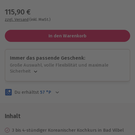
Wähle im nächsten Schritt einen Termin aus
115,90 €
zzgl. Versand
(inkl. MwSt.)
In den Warenkorb
Immer das passende Geschenk:
Große Auswahl, volle Flexibilität und maximale
Sicherheit
Große Auswahl
Über 9.000 unvergessliche Erlebnisse.
Du erhältst
57
°P
Volle Flexibilität
Jeder Gutschein für alle Erlebnisse einlösbar.
Maximale Sicherheit
3 Jahre gültig & verlängerbar.
Inhalt
3 bis 4-stündiger Koreanischer Kochkurs in Bad Vilbel