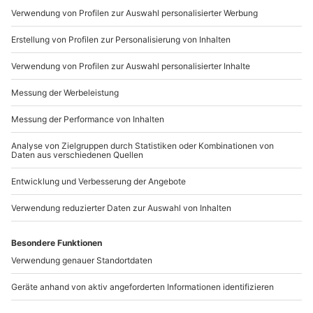
Mo-Fr: 9-17 Uhr
b2b@mydays.de
www.b2b.mydays.de/
Artikelnummer
:
43215
Andere Produkte entdecken
-15% CLUB DEAL
Thai Kochkurs Bad
Pasta Kochkurs in Bad