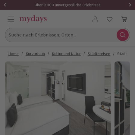
Über 9.000 unvergessliche Erlebnisse
Benutzerkonto
Suche nach Erlebnissen, Orten...
Home
/
Kurzurlaub
/
Kultur und Natur
/
Städtereisen
/
Städtetrip