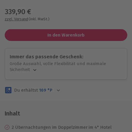
Wähle im nächsten Schritt einen Termin aus
339,90 €
zzgl. Versand
(inkl. MwSt.)
In den Warenkorb
Immer das passende Geschenk:
Große Auswahl, volle Flexibilität und maximale
Sicherheit
Große Auswahl
Über 9.000 unvergessliche Erlebnisse.
Du erhältst
169
°P
Volle Flexibilität
Jeder Gutschein für alle Erlebnisse einlösbar.
Maximale Sicherheit
3 Jahre gültig & verlängerbar.
Inhalt
2 Übernachtungen im Doppelzimmer im 4* Hotel