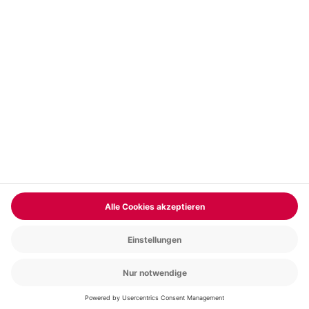
Vertrag widerrufen
FAQs
Kontakt
Zahlungsarten
Über uns
Magazin
Jobs & Karriere
Partnerprogramm
Trusted Shops
PAYBACK
Versand und Lieferung
Presse
AGB
Cookie Einstellungen
Datenschutz
Nutzungsbedingungen
Online-Marktplatz
Barrierefreiheit
Grounding Page
Compliance
Impressum
RECHNUNG