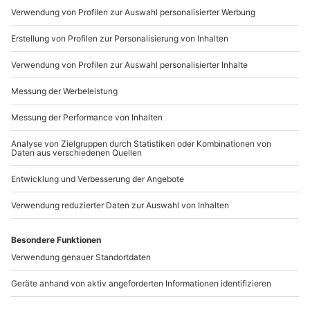
Mo-Fr: 9-17 Uhr
b2b@mydays.de
www.b2b.mydays.de/
Artikelnummer
:
58449
Andere Produkte entdecken
-15% CLUB DEAL
Städtetrip Aachen für 2
Professionelles