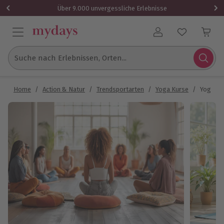
Über 9.000 unvergessliche Erlebnisse
Benutzerkonto
Suche nach Erlebnissen, Orten...
Home
/
Action & Natur
/
Trendsportarten
/
Yoga Kurse
/
Yoga Ta