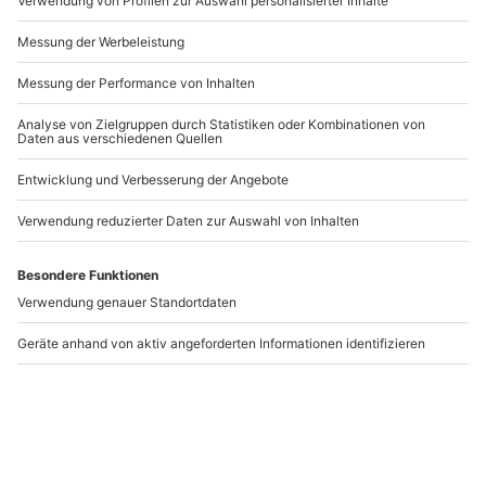
Andere Produkte entdecken
Yoga-Retreat
Poker Aufbaukurs Köln
Niederzier (2 Nächte)
Niederzier
Köln
1 Person
1 Person
699,90 €
206,90 €