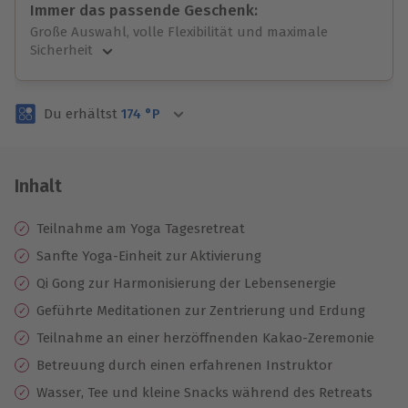
Immer das passende Geschenk:
Große Auswahl, volle Flexibilität und maximale
Sicherheit
Große Auswahl
Über 9.000 unvergessliche Erlebnisse.
Du erhältst
174
°P
Volle Flexibilität
Jeder Gutschein für alle Erlebnisse einlösbar.
Maximale Sicherheit
3 Jahre gültig & verlängerbar.
Inhalt
Teilnahme am Yoga Tagesretreat
Sanfte Yoga-Einheit zur Aktivierung
Qi Gong zur Harmonisierung der Lebensenergie
Geführte Meditationen zur Zentrierung und Erdung
Teilnahme an einer herzöffnenden Kakao-Zeremonie
Betreuung durch einen erfahrenen Instruktor
Wasser, Tee und kleine Snacks während des Retreats