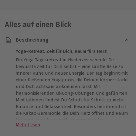
Alles auf einen Blick
Beschreibung
Yoga-Retreat: Zeit für Dich, Raum fürs Herz
Ein Yoga Tagesretreat in Niederzier schenkt Dir
bewusste Zeit für Dich selbst – eine sanfte Reise zu
innerer Ruhe und neuer Energie. Der Tag beginnt mit
einer fließenden Yogapraxis, die Deinen Körper stärkt
und Dich achtsam ankommen lässt. Mit
harmonisierenden Qi-Gong-Übungen und geführten
Meditationen findest Du Schritt für Schritt zu mehr
Balance und Gelassenheit. Besonders berührend ist
die Kakao-Zeremonie, die Dein Herz öffnet und Raum
für neue Impulse schafft. In entspannter
Mehr Lesen
Atmosphäre wirst Du durch einen erfahrenen
Yogalehrer behutsam begleitet. Ob zur Vertiefung