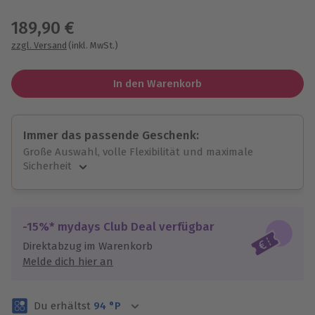
Wähle im nächsten Schritt einen Termin aus
189,90 €
zzgl. Versand
(inkl. MwSt.)
In den Warenkorb
Immer das passende Geschenk:
Große Auswahl, volle Flexibilität und maximale
Sicherheit
Große Auswahl
Über 9.000 unvergessliche Erlebnisse.
Volle Flexibilität
-15%* mydays Club Deal verfügbar
Jeder Gutschein für alle Erlebnisse einlösbar.
Direktabzug im Warenkorb
Maximale Sicherheit
Melde dich hier an
3 Jahre gültig & verlängerbar.
Du erhältst
94
°P