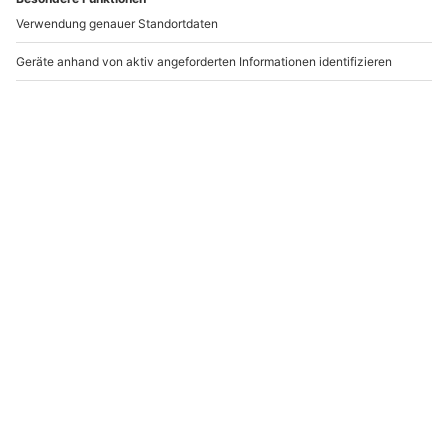
-15% CLUB DEAL
Großkaliber
Schießtraining
Schießtraining
Gewehre &
Aldenhoven
Handfeuerwaffen Marl
Aldenhoven
Marl
1 Person
1 Person
167,90 €
189,90 €
4.5
(2)