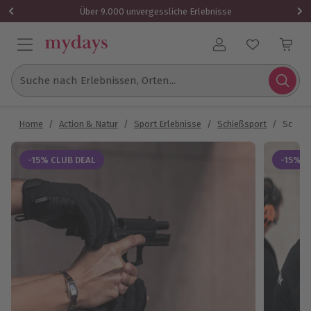
Über 9.000 unvergessliche Erlebnisse
Benutzerkonto
Suche nach Erlebnissen, Orten...
Home
/
Action & Natur
/
Sport Erlebnisse
/
Schießsport
/
Schieß
-15% CLUB DEAL
-15% C