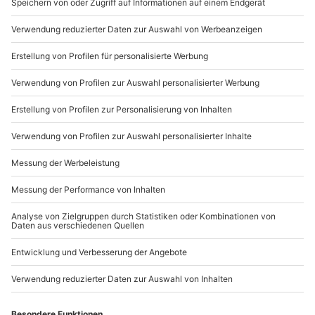
außer an bundesweiten Feiertagen:
Gutschein gültig für 1 Person
Mo-Fr: 8-20 Uhr | Sa: 10-16 Uhr
Gruppengröße: 4-16 Personen
Du möchtest als Firma bestellen?
Sichere Dir attraktive Firmenkunden Vorteile.
089 / 21 12 90 20
Mo-Fr: 9-17 Uhr
b2b@mydays.de
www.b2b.mydays.de/
Artikelnummer
:
45992
Andere Produkte entdecken