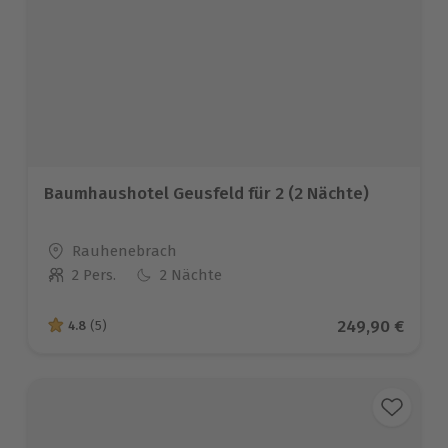
Baumhaushotel Geusfeld für 2 (2 Nächte)
Standort
Rauhenebrach
2 Pers.
2 Nächte
Anzahl der Teilnehmer
Aktueller Prei
249,90 €
4.8
(5)
4.8 von 5 Sternen basierend auf 5 Bewertungen