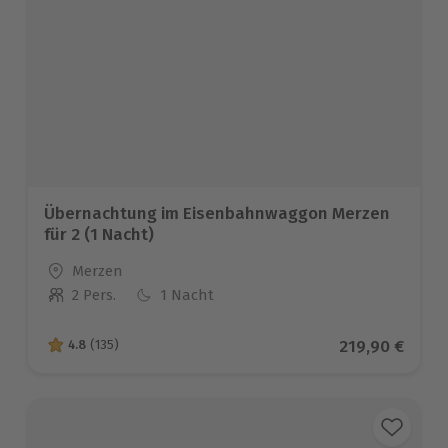
Übernachtung im Eisenbahnwaggon Merzen
für 2 (1 Nacht)
Standort
Merzen
2 Pers.
1 Nacht
Anzahl der Teilnehmer
Aktueller Pre
219,90 €
4.8
(135)
4.8 von 5 Sternen basierend auf 135 Bewertungen