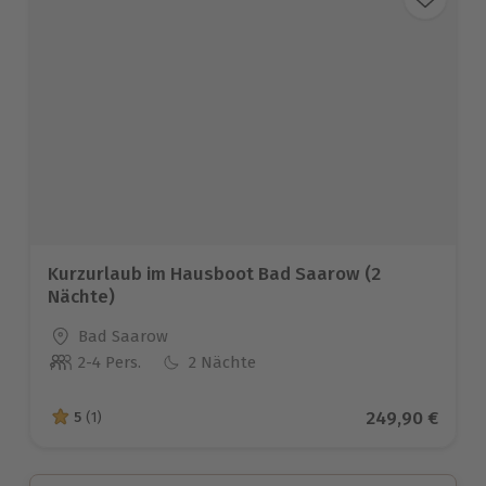
Kurzurlaub im Hausboot Bad Saarow (2
Nächte)
Standort
Bad Saarow
2-4 Pers.
2 Nächte
Anzahl der Teilnehmer
Aktueller Prei
249,90 €
5
(1)
5 von 5 Sternen basierend auf 1 Bewertungen