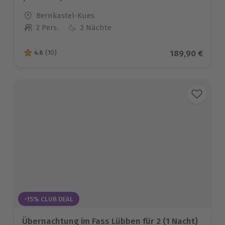
Standort
Bernkastel-Kues
2 Pers.
2 Nächte
Anzahl der Teilnehmer
Aktueller Prei
189,90 €
4.6
(10)
4.6 von 5 Sternen basierend auf 10 Bewertungen
-15% CLUB DEAL
Übernachtung im Fass Lübben für 2 (1 Nacht)