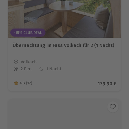
-15% CLUB DEAL
Übernachtung im Fass Volkach für 2 (1 Nacht)
Standort
Volkach
2 Pers.
1 Nacht
Anzahl der Teilnehmer
Aktueller Pre
179,90 €
4.8
(12)
4.8 von 5 Sternen basierend auf 12 Bewertungen