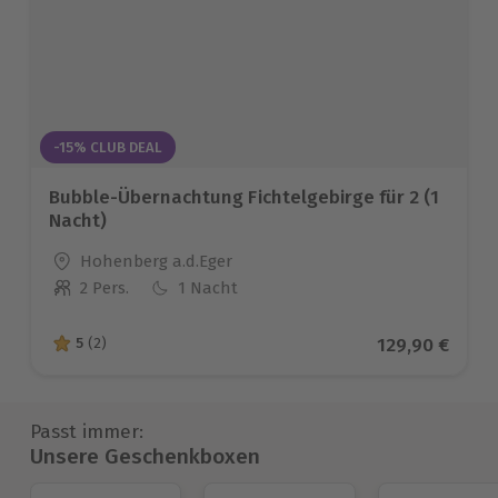
-15% CLUB DEAL
Bubble-Übernachtung Fichtelgebirge für 2 (1
Nacht)
Standort
Hohenberg a.d.Eger
2 Pers.
1 Nacht
Anzahl der Teilnehmer
Aktueller Pre
129,90 €
5
(2)
5 von 5 Sternen basierend auf 2 Bewertungen
Passt immer:
Unsere Geschenkboxen