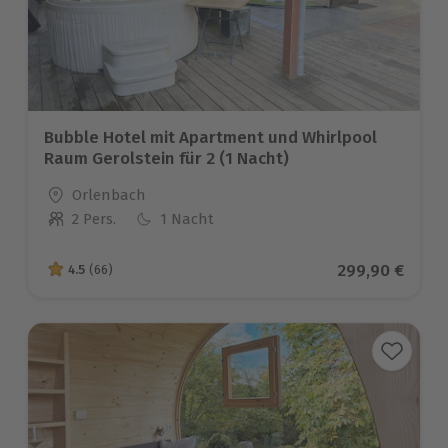
Bubble Hotel mit Apartment und Whirlpool
Raum Gerolstein für 2 (1 Nacht)
Standort
Orlenbach
2 Pers.
1 Nacht
Anzahl der Teilnehmer
Aktueller Prei
299,90 €
4.5
(66)
4.5 von 5 Sternen basierend auf 66 Bewertungen