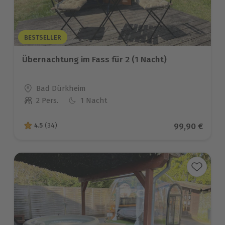
BESTSELLER
Übernachtung im Fass für 2 (1 Nacht)
Standort
Bad Dürkheim
2 Pers.
1 Nacht
Anzahl der Teilnehmer
Aktueller Pre
99,90 €
4.5
(34)
4.5 von 5 Sternen basierend auf 34 Bewertungen