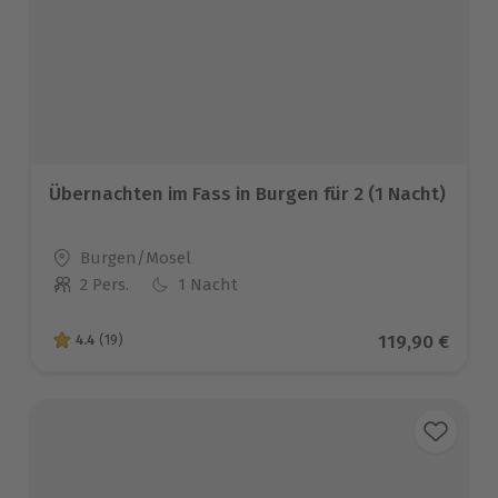
Übernachten im Fass in Burgen für 2 (1 Nacht)
Standort
Burgen/Mosel
2 Pers.
1 Nacht
Anzahl der Teilnehmer
Aktueller Pre
119,90 €
4.4
(19)
4.4 von 5 Sternen basierend auf 19 Bewertungen