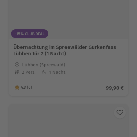
-15% CLUB DEAL
Übernachtung im Spreewälder Gurkenfass
Lübben für 2 (1 Nacht)
Standort
Lübben (Spreewald)
2 Pers.
1 Nacht
Anzahl der Teilnehmer
Aktueller Pre
99,90 €
4.3
(6)
4.3 von 5 Sternen basierend auf 6 Bewertungen