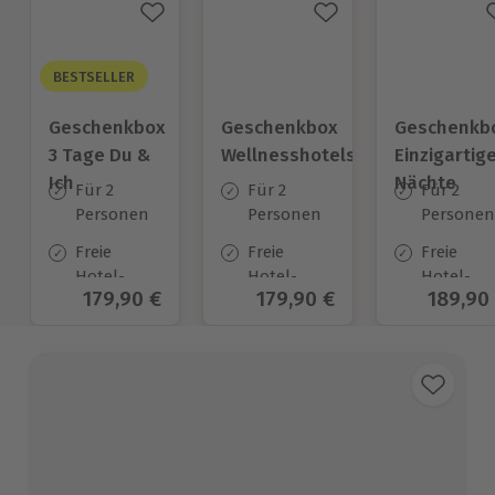
BESTSELLER
Geschenkbox
Geschenkbox
Geschenkb
3 Tage Du &
Wellnesshotels
Einzigartig
Ich
Nächte
Für 2
Für 2
Für 2
Personen
Personen
Personen
Freie
Freie
Freie
Hotel-
Hotel-
Hotel-
Aktueller Preis
179,90 €
Aktueller Preis
179,90 €
Aktuell
189,90
Auswahl
Auswahl
Auswahl
an ca.
an ca.
an ca.
130 Orten
57 Orten
54 Orten