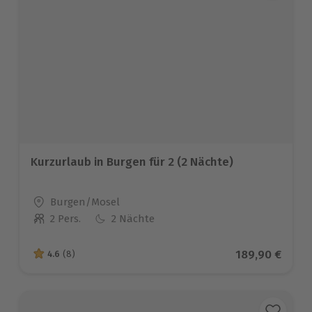
Kurzurlaub in Burgen für 2 (2 Nächte)
Standort
Burgen/Mosel
2 Pers.
2 Nächte
Anzahl der Teilnehmer
Aktueller Prei
189,90 €
4.6
(8)
4.6 von 5 Sternen basierend auf 8 Bewertungen