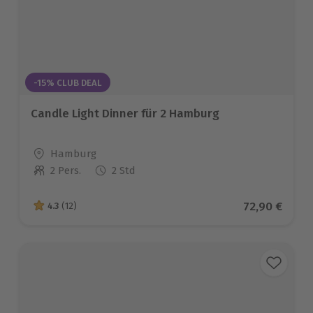
-15% CLUB DEAL
Candle Light Dinner für 2 Hamburg
Standort
Hamburg
2 Pers.
2 Std
Anzahl der Teilnehmer
Aktueller Pr
72,90 €
4.3
(12)
4.3 von 5 Sternen basierend auf 12 Bewertungen