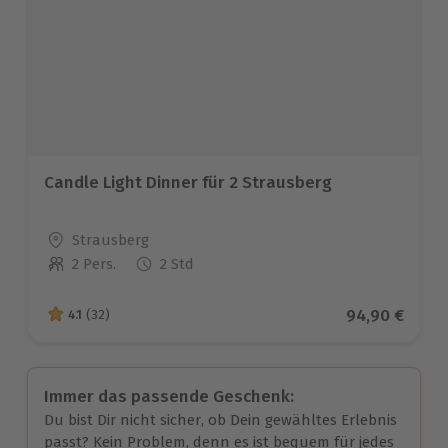
Candle Light Dinner für 2 Strausberg
Standort
Strausberg
2 Pers.
2 Std
Anzahl der Teilnehmer
Aktueller Pre
94,90 €
4.1
(32)
4.1 von 5 Sternen basierend auf 32 Bewertungen
Immer das passende Geschenk:
Du bist Dir nicht sicher, ob Dein gewähltes Erlebnis
passt? Kein Problem, denn es ist bequem für jedes