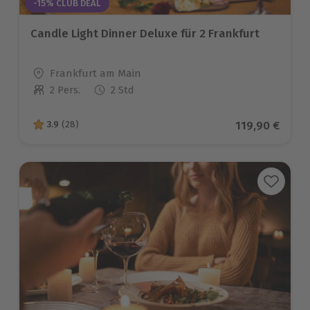
-15% CLUB DEAL
Candle Light Dinner Deluxe für 2 Frankfurt
Standort
Frankfurt am Main
2 Pers.
2 Std
Anzahl der Teilnehmer
Aktueller Pre
119,90 €
3.9
(28)
3.9 von 5 Sternen basierend auf 28 Bewertungen