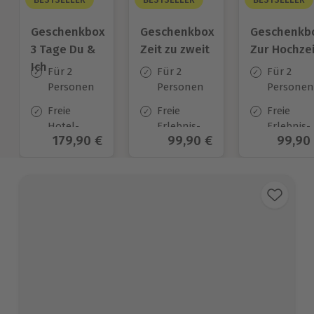
Geschenkbox
Geschenkbox
Geschenkb
3 Tage Du &
Zeit zu zweit
Zur Hochzei
Ich
Für 2
Für 2
Für 2
Personen
Personen
Personen
Freie
Freie
Freie
Hotel-
Erlebnis-
Erlebnis-
Aktueller Preis
179,90 €
Aktueller Preis
99,90 €
Aktuel
99,90
Auswahl
Auswahl
Auswahl
an ca.
an ca. 450
an ca.
130 Orten
Orten
450 Orten