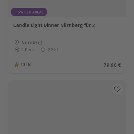
-15% CLUB DEAL
Candle Light Dinner Nürnberg für 2
Standort
Nürnberg
2 Pers.
2 Std
Anzahl der Teilnehmer
Aktueller Pr
79,90 €
4.2
(6)
4.2 von 5 Sternen basierend auf 6 Bewertungen