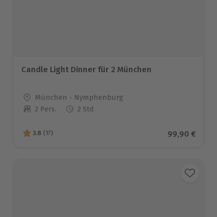
Candle Light Dinner für 2 München
Standort
München - Nymphenburg
2 Pers.
2 Std
Anzahl der Teilnehmer
Aktueller Pre
99,90 €
3.8
(17)
3.8 von 5 Sternen basierend auf 17 Bewertungen