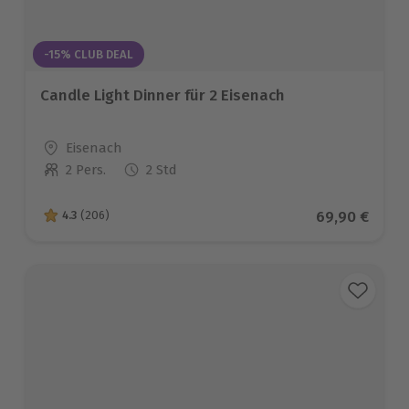
-15% CLUB DEAL
Candle Light Dinner für 2 Eisenach
Standort
Eisenach
2 Pers.
2 Std
Anzahl der Teilnehmer
Aktueller Pre
69,90 €
4.3
(206)
4.3 von 5 Sternen basierend auf 206 Bewertungen