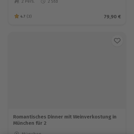
2 Pers.
2 Std
Anzahl der Teilnehmer
Aktueller Pr
79,90 €
4.7
(3)
4.7 von 5 Sternen basierend auf 3 Bewertungen
Romantisches Dinner mit Weinverkostung in
München für 2
Standort
München