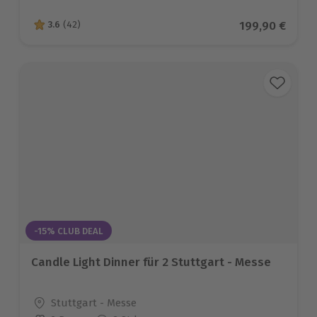
Aktueller Prei
199,90 €
3.6
(42)
3.6 von 5 Sternen basierend auf 42 Bewertungen
-15% CLUB DEAL
Candle Light Dinner für 2 Stuttgart - Messe
Standort
Stuttgart - Messe