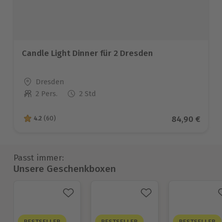
Candle Light Dinner für 2 Dresden
Standort
Dresden
2 Pers.
2 Std
Anzahl der Teilnehmer
Aktueller Pre
84,90 €
4.2
(60)
4.2 von 5 Sternen basierend auf 60 Bewertungen
Passt immer:
Unsere Geschenkboxen
BESTSELLER
BESTSELLER
BESTSELLER