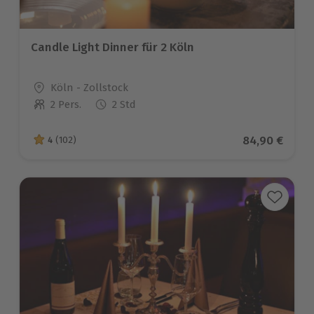
Candle Light Dinner für 2 Köln
Standort
Köln - Zollstock
2 Pers.
2 Std
Anzahl der Teilnehmer
Aktueller Pre
84,90 €
4
(102)
4 von 5 Sternen basierend auf 102 Bewertungen