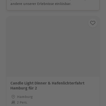
andere unserer Erlebnisse einlösbar.
Candle Light Dinner & Hafenlichterfahrt
Hamburg für 2
Standort
Hamburg
2 Pers.
Anzahl der Teilnehmer