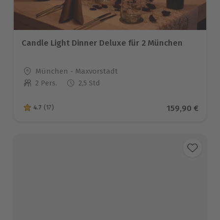
Candle Light Dinner Deluxe für 2 München
Standort
München - Maxvorstadt
2 Pers.
2,5 Std
Anzahl der Teilnehmer
Aktueller Pre
159,90 €
4.7
(17)
4.7 von 5 Sternen basierend auf 17 Bewertungen