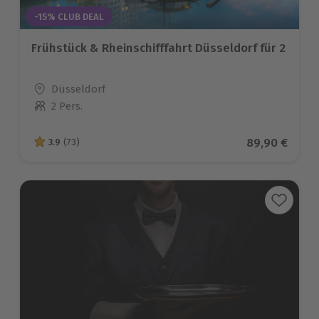
-15% CLUB DEAL
Frühstück & Rheinschifffahrt Düsseldorf für 2
Standort
Düsseldorf
2 Pers.
Anzahl der Teilnehmer
Aktueller Pre
89,90 €
3.9
(73)
3.9 von 5 Sternen basierend auf 73 Bewertungen