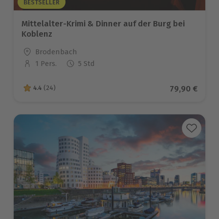
BESTSELLER
Mittelalter-Krimi & Dinner auf der Burg bei
Koblenz
Standort
Brodenbach
1 Pers.
5 Std
Anzahl der Teilnehmer
Aktueller Pr
79,90 €
4.4
(24)
4.4 von 5 Sternen basierend auf 24 Bewertungen