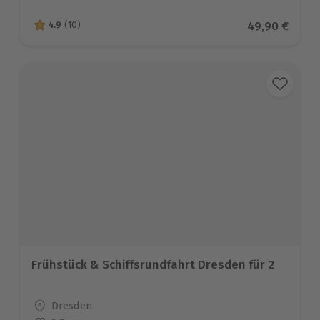
Aktueller Pre
49,90 €
4.9
(10)
4.9 von 5 Sternen basierend auf 10 Bewertungen
Frühstück & Schiffsrundfahrt Dresden für 2
Standort
Dresden