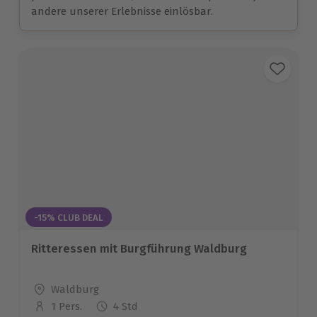
andere unserer Erlebnisse einlösbar.
-15% CLUB DEAL
Ritteressen mit Burgführung Waldburg
Standort
Waldburg
1 Pers.
4 Std
Anzahl der Teilnehmer