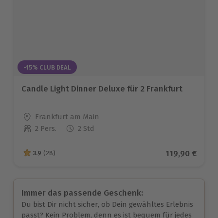
-15% CLUB DEAL
Candle Light Dinner Deluxe für 2 Frankfurt
Standort
Frankfurt am Main
2 Pers.
2 Std
Anzahl der Teilnehmer
Aktueller Pre
119,90 €
3.9
(28)
3.9 von 5 Sternen basierend auf 28 Bewertungen
Immer das passende Geschenk:
Du bist Dir nicht sicher, ob Dein gewähltes Erlebnis
passt? Kein Problem, denn es ist bequem für jedes