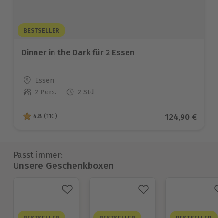
BESTSELLER
Dinner in the Dark für 2 Essen
Standort
Essen
2 Pers.
2 Std
Anzahl der Teilnehmer
Aktueller Pre
124,90 €
4.8
(110)
4.8 von 5 Sternen basierend auf 110 Bewertungen
Passt immer:
Unsere Geschenkboxen
BESTSELLER
BESTSELLER
BESTSELLER