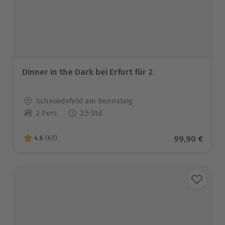
Dinner in the Dark bei Erfurt für 2
Standort
Schmiedefeld am Rennsteig
2 Pers.
2,5 Std
Anzahl der Teilnehmer
Aktueller Pre
99,90 €
4.6
(63)
4.6 von 5 Sternen basierend auf 63 Bewertungen