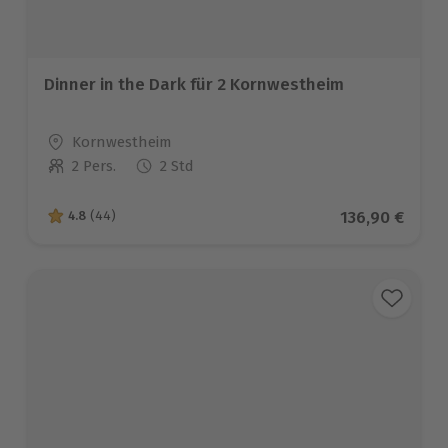
Dinner in the Dark für 2 Kornwestheim
Standort
Kornwestheim
2 Pers.
2 Std
Anzahl der Teilnehmer
Aktueller Pre
136,90 €
4.8
(44)
4.8 von 5 Sternen basierend auf 44 Bewertungen