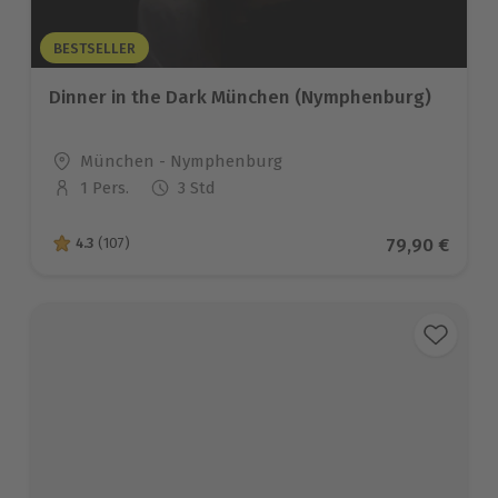
BESTSELLER
Dinner in the Dark München (Nymphenburg)
Standort
München - Nymphenburg
1 Pers.
3 Std
Anzahl der Teilnehmer
Aktueller Pr
79,90 €
4.3
(107)
4.3 von 5 Sternen basierend auf 107 Bewertungen