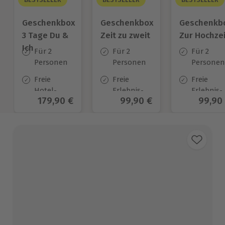
Geschenkbox
Geschenkbox
Geschenkb
3 Tage Du &
Zeit zu zweit
Zur Hochzei
Ich
Für 2
Für 2
Für 2
Personen
Personen
Personen
Freie
Freie
Freie
Hotel-
Erlebnis-
Erlebnis-
Aktueller Preis
179,90 €
Aktueller Preis
99,90 €
Aktuel
99,90
Auswahl
Auswahl
Auswahl
an ca.
an ca. 450
an ca.
130 Orten
Orten
450 Orten