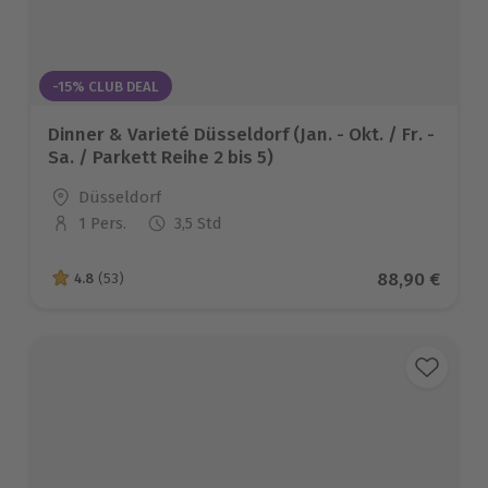
-15% CLUB DEAL
Dinner & Varieté Düsseldorf (Jan. - Okt. / Fr. -
Sa. / Parkett Reihe 2 bis 5)
Standort
Düsseldorf
1 Pers.
3,5 Std
Anzahl der Teilnehmer
Aktueller Pre
88,90 €
4.8
(53)
4.8 von 5 Sternen basierend auf 53 Bewertungen