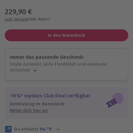
Wähle im nächsten Schritt einen Termin aus
229,90 €
zzgl. Versand
(inkl. MwSt.)
In den Warenkorb
Immer das passende Geschenk:
Große Auswahl, volle Flexibilität und maximale
Sicherheit
Große Auswahl
Über 9.000 unvergessliche Erlebnisse.
Volle Flexibilität
-15%* mydays Club Deal verfügbar
Jeder Gutschein für alle Erlebnisse einlösbar.
Direktabzug im Warenkorb
Maximale Sicherheit
Melde dich hier an
3 Jahre gültig & verlängerbar.
Du erhältst
114
°P