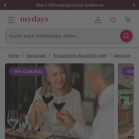
Über 9.000 unvergessliche Erlebnisse
Benutzerkonto
Suche nach Erlebnissen, Orten...
Home
/
Kurzurlaub
/
Romantische Auszeit für zwei
/
Genussreisen
-15% CLUB DEAL
-15% C