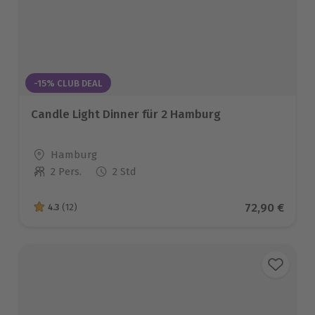
-15% CLUB DEAL
Candle Light Dinner für 2 Hamburg
Standort
Hamburg
2 Pers.
2 Std
Anzahl der Teilnehmer
Aktueller Pr
72,90 €
4.3
(12)
4.3 von 5 Sternen basierend auf 12 Bewertungen