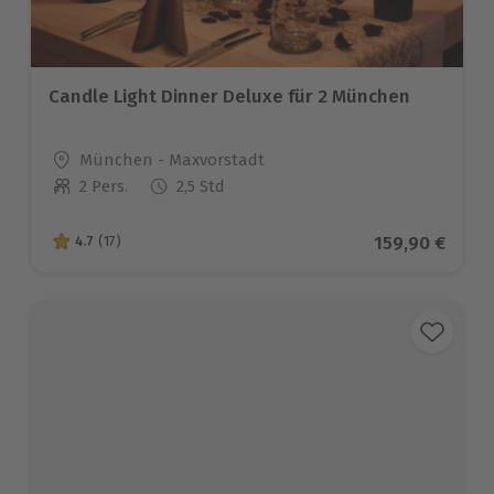
Candle Light Dinner Deluxe für 2 München
Standort
München - Maxvorstadt
2 Pers.
2,5 Std
Anzahl der Teilnehmer
Aktueller Pre
159,90 €
4.7
(17)
4.7 von 5 Sternen basierend auf 17 Bewertungen