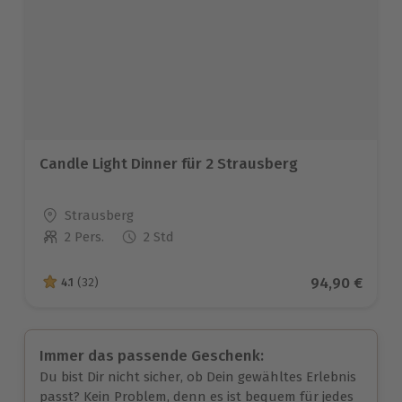
Candle Light Dinner für 2 Strausberg
Standort
Strausberg
2 Pers.
2 Std
Anzahl der Teilnehmer
Aktueller Pre
94,90 €
4.1
(32)
4.1 von 5 Sternen basierend auf 32 Bewertungen
Immer das passende Geschenk:
Du bist Dir nicht sicher, ob Dein gewähltes Erlebnis
passt? Kein Problem, denn es ist bequem für jedes