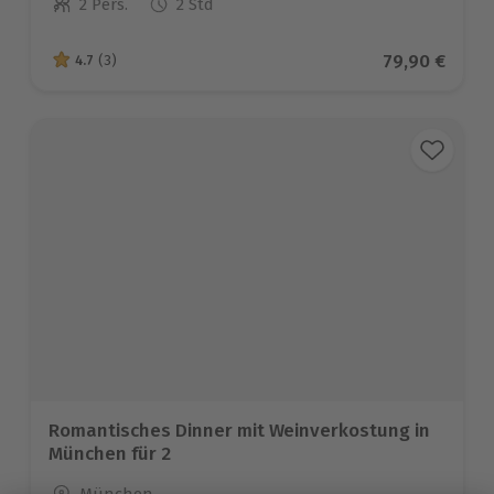
2 Pers.
2 Std
Anzahl der Teilnehmer
Aktueller Pr
79,90 €
4.7
(3)
4.7 von 5 Sternen basierend auf 3 Bewertungen
Romantisches Dinner mit Weinverkostung in
München für 2
Standort
München