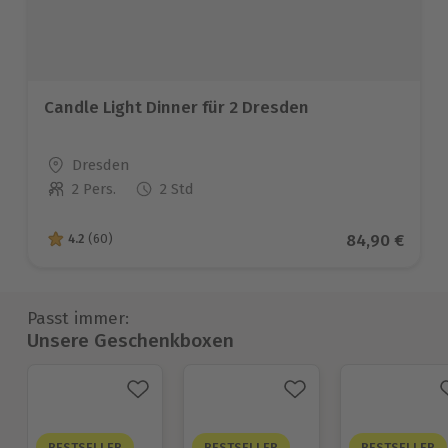
Candle Light Dinner für 2 Dresden
Standort
Dresden
2 Pers.
2 Std
Anzahl der Teilnehmer
Aktueller Pre
84,90 €
4.2
(60)
4.2 von 5 Sternen basierend auf 60 Bewertungen
Passt immer:
Unsere Geschenkboxen
BESTSELLER
BESTSELLER
BESTSELLER