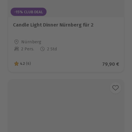
-15% CLUB DEAL
Candle Light Dinner Nürnberg für 2
Standort
Nürnberg
2 Pers.
2 Std
Anzahl der Teilnehmer
Aktueller Pr
79,90 €
4.2
(6)
4.2 von 5 Sternen basierend auf 6 Bewertungen