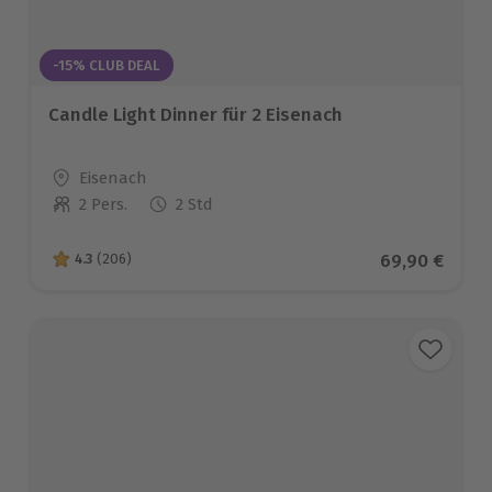
-15% CLUB DEAL
Candle Light Dinner für 2 Eisenach
Standort
Eisenach
2 Pers.
2 Std
Anzahl der Teilnehmer
Aktueller Pre
69,90 €
4.3
(206)
4.3 von 5 Sternen basierend auf 206 Bewertungen