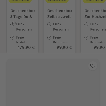
Geschenkbox
Geschenkbox
Geschenkb
3 Tage Du &
Zeit zu zweit
Zur Hochzei
Ich
Für 2
Für 2
Für 2
Personen
Personen
Personen
Freie
Freie
Freie
Hotel-
Erlebnis-
Erlebnis-
Aktueller Preis
179,90 €
Aktueller Preis
99,90 €
Aktuel
99,90
Auswahl
Auswahl
Auswahl
an ca.
an ca. 450
an ca.
130 Orten
Orten
450 Orten