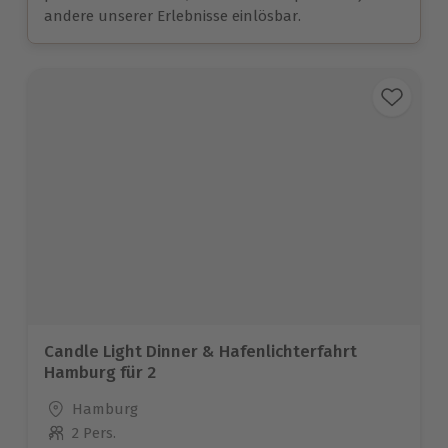
andere unserer Erlebnisse einlösbar.
Candle Light Dinner & Hafenlichterfahrt
Hamburg für 2
Standort
Hamburg
2 Pers.
Anzahl der Teilnehmer