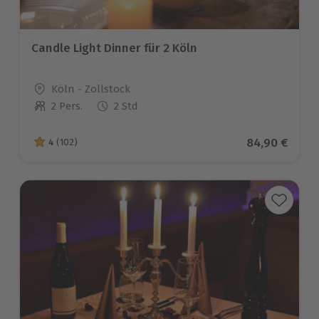
Candle Light Dinner für 2 Köln
Standort
Köln - Zollstock
2 Pers.
2 Std
Anzahl der Teilnehmer
Aktueller Pre
84,90 €
4
(102)
4 von 5 Sternen basierend auf 102 Bewertungen