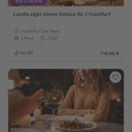
-15% CLUB DEAL
Candle Light Dinner Deluxe für 2 Frankfurt
Standort
Frankfurt am Main
2 Pers.
2 Std
Anzahl der Teilnehmer
Aktueller Pre
119,90 €
3.9
(28)
3.9 von 5 Sternen basierend auf 28 Bewertungen