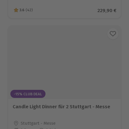
Aktueller Prei
229,90 €
3.6
(42)
3.6 von 5 Sternen basierend auf 42 Bewertungen
-15% CLUB DEAL
Candle Light Dinner für 2 Stuttgart - Messe
Standort
Stuttgart - Messe