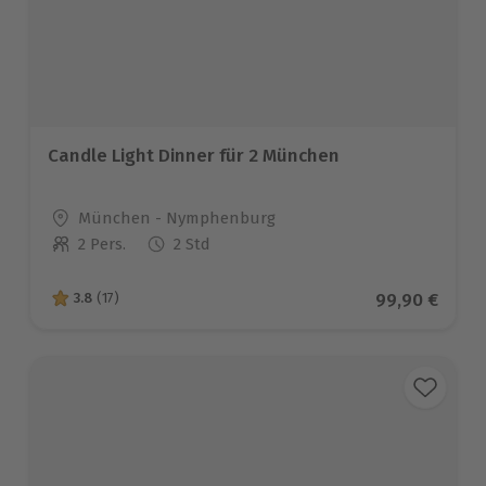
Candle Light Dinner für 2 München
Standort
München - Nymphenburg
2 Pers.
2 Std
Anzahl der Teilnehmer
Aktueller Pre
99,90 €
3.8
(17)
3.8 von 5 Sternen basierend auf 17 Bewertungen