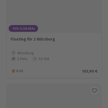
-15% CLUB DEAL
Floating für 2 Würzburg
Standort
Würzburg
2 Pers.
1,5 Std
Anzahl der Teilnehmer
Aktueller Pre
103,90 €
5
(6)
5 von 5 Sternen basierend auf 6 Bewertungen