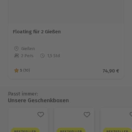
Floating für 2 Gießen
Standort
Gießen
2 Pers.
1,5 Std
Anzahl der Teilnehmer
Aktueller Pr
74,90 €
5
(10)
5 von 5 Sternen basierend auf 10 Bewertungen
Passt immer:
Unsere Geschenkboxen
BESTSELLER
BESTSELLER
BESTSELLER