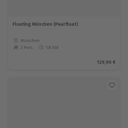
Floating München (Paarfloat)
Standort
München
2 Pers.
1,8 Std
Anzahl der Teilnehmer
Aktueller Pre
129,90 €