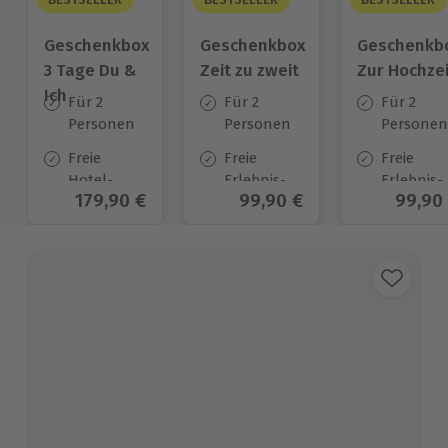
Geschenkbox
Geschenkbox
Geschenkb
3 Tage Du &
Zeit zu zweit
Zur Hochzei
Ich
Für 2
Für 2
Für 2
Personen
Personen
Personen
Freie
Freie
Freie
Hotel-
Erlebnis-
Erlebnis-
Aktueller Preis
179,90 €
Aktueller Preis
99,90 €
Aktuel
99,90
Auswahl
Auswahl
Auswahl
an ca.
an ca. 450
an ca.
130 Orten
Orten
450 Orten