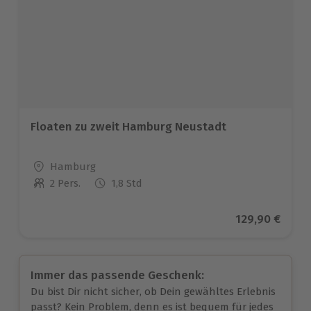
Floaten zu zweit Hamburg Neustadt
Standort
Hamburg
2 Pers.
1,8 Std
Anzahl der Teilnehmer
Aktueller Pre
129,90 €
Immer das passende Geschenk:
Du bist Dir nicht sicher, ob Dein gewähltes Erlebnis
passt? Kein Problem, denn es ist bequem für jedes