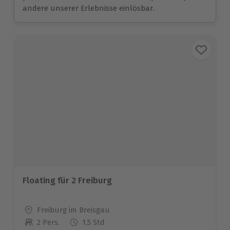
andere unserer Erlebnisse einlösbar.
Floating für 2 Freiburg
Standort
Freiburg im Breisgau
2 Pers.
1,5 Std
Anzahl der Teilnehmer