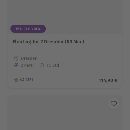
-15% CLUB DEAL
Floating für 2 Dresden (60 Min.)
Standort
Dresden
2 Pers.
1,5 Std
Anzahl der Teilnehmer
Aktueller Pre
114,90 €
4.7
(38)
4.7 von 5 Sternen basierend auf 38 Bewertungen