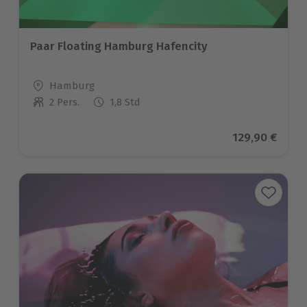
Paar Floating Hamburg Hafencity
Standort
Hamburg
2 Pers.
1,8 Std
Anzahl der Teilnehmer
Aktueller Pre
129,90 €