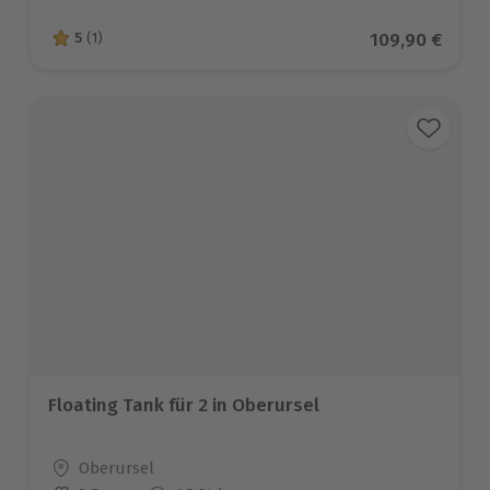
Aktueller Prei
109,90 €
5
(1)
5 von 5 Sternen basierend auf 1 Bewertungen
Floating Tank für 2 in Oberursel
Standort
Oberursel