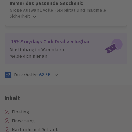
Immer das passende Geschenk:
Große Auswahl, volle Flexibilität und maximale
Sicherheit
Große Auswahl
Über 9.000 unvergessliche Erlebnisse.
Volle Flexibilität
-15%* mydays Club Deal verfügbar
Jeder Gutschein für alle Erlebnisse einlösbar.
Direktabzug im Warenkorb
Maximale Sicherheit
Melde dich hier an
3 Jahre gültig & verlängerbar.
Du erhältst
62
°P
Inhalt
Floating
Einweisung
Nachruhe mit Getränk