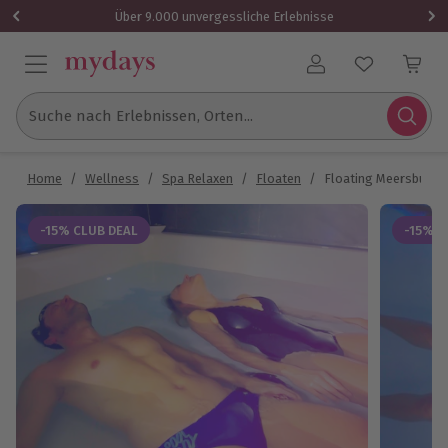
Über 9.000 unvergessliche Erlebnisse
Benutzerkonto
Suche nach Erlebnissen, Orten...
Home
/
Wellness
/
Spa Relaxen
/
Floaten
/
Floating Meersburg
-15% CLUB DEAL
-15% C