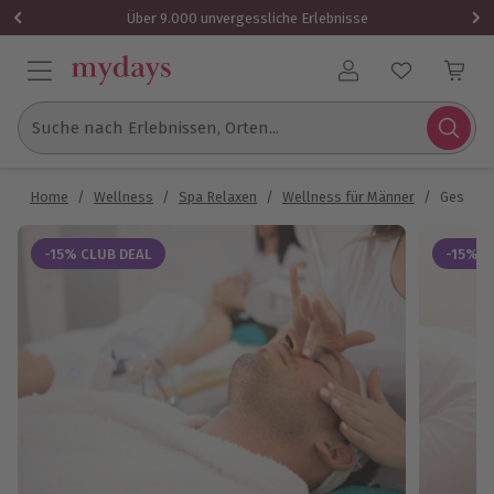
Über 9.000 unvergessliche Erlebnisse
Benutzerkonto
Suche nach Erlebnissen, Orten...
Home
/
Wellness
/
Spa Relaxen
/
Wellness für Männer
/
Gesicht
-15% CLUB DEAL
-15% C