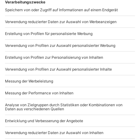
81671
München
Teilnehmer
Du erreichst uns telefonisch zu folgenden Zeiten,
außer an bundesweiten Feiertagen:
1 Person
Mo-Fr: 8-20 Uhr | Sa: 10-16 Uhr
Du möchtest als Firma bestellen?
Sichere Dir attraktive Firmenkunden Vorteile.
089 / 21 12 90 20
Mo-Fr: 9-17 Uhr
b2b@mydays.de
www.b2b.mydays.de/
Artikelnummer
:
45382