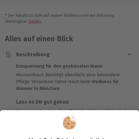
* Der Rabatt ist nicht auf andere Erlebnisse bei der Einlösung
übertragbar.
Details
Alles auf einen Blick
Beschreibung
Entspannung für den gestressten Mann
Männerhaut benötigt ebenfalls eine besondere
Pflege. Verwöhne Deine Haut beim
Wellness für
Männer in München
.
Lass es Dir gut gehen
Heute werden vor allem Dein Gesicht und Dein Hals
verwöhnt! Nach der Diagnose wird Deine Haut mit
hochwertigen Pflegeprodukten tiefengereinigt.
Unschöne Hautunreinheiten werden entfernt und
in glatte Haut verwandelt. Deine Augenbrauen