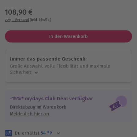
Wähle im nächsten Schritt einen Termin aus
108,90 €
zzgl. Versand
(inkl. MwSt.)
In den Warenkorb
Immer das passende Geschenk:
Große Auswahl, volle Flexibilität und maximale
Sicherheit
Große Auswahl
Über 9.000 unvergessliche Erlebnisse.
Volle Flexibilität
-15%* mydays Club Deal verfügbar
Jeder Gutschein für alle Erlebnisse einlösbar.
Direktabzug im Warenkorb
Maximale Sicherheit
Melde dich hier an
3 Jahre gültig & verlängerbar.
Du erhältst
54
°P