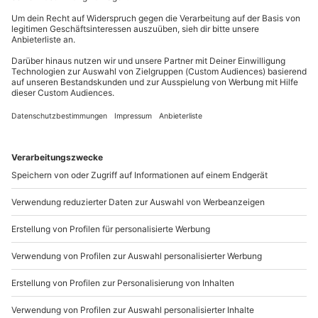
Du erreichst uns telefonisch zu folgenden Zeiten,
außer an bundesweiten Feiertagen:
Mo-Fr: 8-20 Uhr | Sa: 10-16 Uhr
Du möchtest als Firma bestellen?
Sichere Dir attraktive Firmenkunden Vorteile.
089 / 21 12 90 20
Mo-Fr: 9-17 Uhr
b2b@mydays.de
www.b2b.mydays.de/
Artikelnummer
:
62072