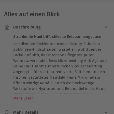
Alles auf einen Blick
Beschreibung
Strahlende Haut trifft stilvolle Entspannungsoase
Im stilvollen Ambiente unseres Beauty-Salons in
Böblingen-Hildrizhausen wartet ein wohltuendes
Facial auf Dich, das intensive Pflege mit purer
Wellness verbindet. Beim Microneedling Anti Age wird
Deine Haut sanft zur natürlichen Zellerneuerung
angeregt – für sichtbar reduzierte Fältchen und ein
frisches, geglättetes Hautbild. Feine Mikronadeln
öffnen winzige Kanäle, durch die hochwertige
Wirkstoffe wie Hyaluron und Retinol tief in die Haut
eingebracht werden. Eine reichhaltige Maske
Mehr Lesen
beruhigt im Anschluss und schenkt Dir ein pralles,
rosiges Strahlen. Genieße professionelle Betreuung,
absolute Ruhe und das Gefühl, von innen heraus zu
Mehr Details