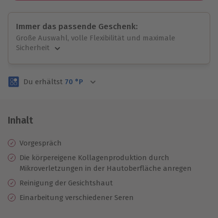
Immer das passende Geschenk:
Große Auswahl, volle Flexibilität und maximale
Sicherheit
Große Auswahl
Über 9.000 unvergessliche Erlebnisse.
Du erhältst
70
°P
Volle Flexibilität
Jeder Gutschein für alle Erlebnisse einlösbar.
Maximale Sicherheit
3 Jahre gültig & verlängerbar.
Inhalt
Vorgespräch
Die körpereigene Kollagenproduktion durch
Mikroverletzungen in der Hautoberfläche anregen
Reinigung der Gesichtshaut
Einarbeitung verschiedener Seren