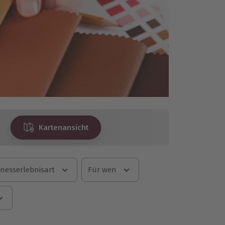
Kartenansicht
nesserlebnisart
Für wen