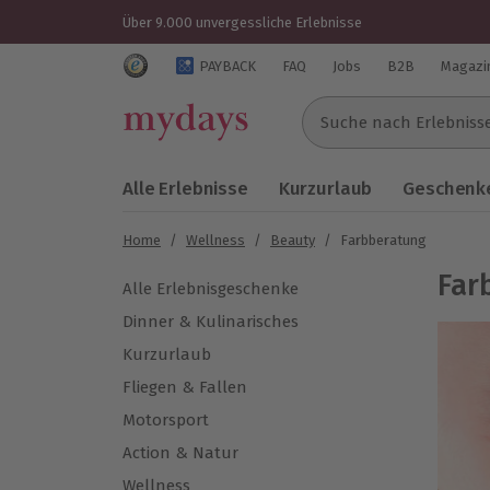
Über 9.000 unvergessliche Erlebnisse
Trustedshops Bewertungen für mydays.de
PAYBACK
FAQ
Jobs
B2B
Magazi
Suche nach Erlebnissen..
Alle Erlebnisse
Kurzurlaub
Geschenke
Home
/
Wellness
/
Beauty
/
Farbberatung
Far
Alle Erlebnisgeschenke
Dinner & Kulinarisches
Kurzurlaub
Fliegen & Fallen
Motorsport
Action & Natur
Wellness