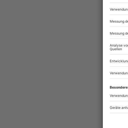
Pass
BES