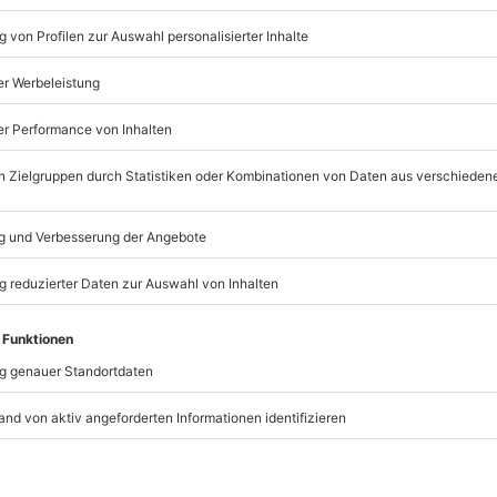
1 Person
Anzahl der Teilnehmer
Farbpass
Bestimmung des jeweilige
Stilanalyse
Proportionsanalyse
Business Dress
Accessoires für Männer un
Erstellung eines persönli
Farbpass
t immer:
Unsere Geschenkboxen
TSELLER
BESTSELLER