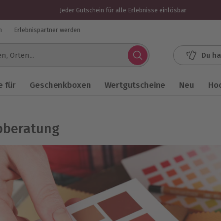
Jeder Gutschein für alle Erlebnisse einlösbar
n
Erlebnispartner werden
Du ha
.
 für
Geschenkboxen
Wertgutscheine
Neu
Ho
bberatung