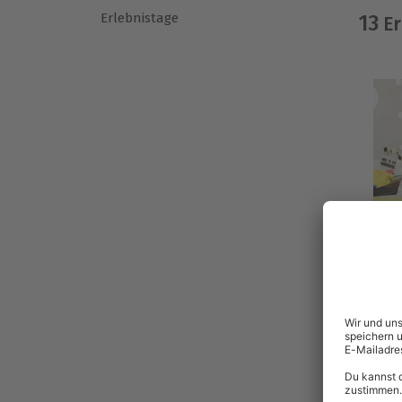
Erlebnistage
13
Er