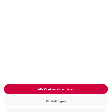
Vertrag widerrufen
FAQs
Kontakt
Zahlungsarten
Über uns
Magazin
Jobs & Karriere
Partnerprogramm
Trusted Shops
PAYBACK
Versand und Lieferung
Presse
AGB
Cookie Einstellungen
Datenschutz
Nutzungsbedingungen
Online-Marktplatz
Barrierefreiheit
Grounding Page
Compliance
Impressum
RECHNUNG