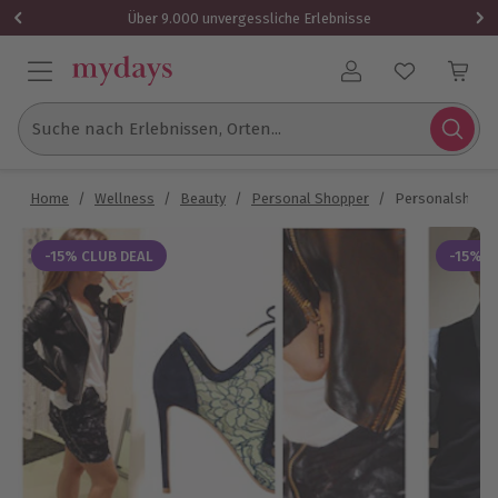
Über 9.000 unvergessliche Erlebnisse
Benutzerkonto
Suche nach Erlebnissen, Orten...
Home
/
Wellness
/
Beauty
/
Personal Shopper
/
Personalshoppin
-15% CLUB DEAL
-15% C