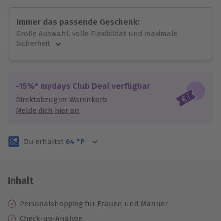
Immer das passende Geschenk:
Große Auswahl, volle Flexibilität und maximale
Sicherheit
Große Auswahl
Über 9.000 unvergessliche Erlebnisse.
Volle Flexibilität
-15%* mydays Club Deal verfügbar
Jeder Gutschein für alle Erlebnisse einlösbar.
Direktabzug im Warenkorb
Maximale Sicherheit
Melde dich hier an
3 Jahre gültig & verlängerbar.
Du erhältst
64
°P
Inhalt
Personalshopping für Frauen und Männer
Check-up-Analyse