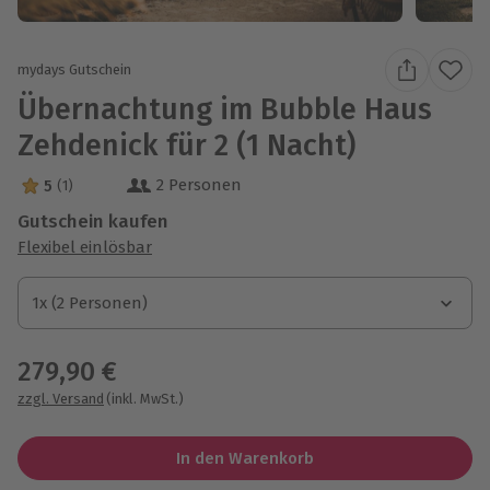
mydays Gutschein
Übernachtung im Bubble Haus
Zehdenick für 2 (1 Nacht)
2 Personen
5
(1)
5 Sterne von 5 aus 1 Bewertungen
Gutschein kaufen
Flexibel einlösbar
1x (2 Personen)
1x (2 Personen)
1x (2 Personen)
279,90 €
zzgl. Versand
(inkl. MwSt.)
In den Warenkorb