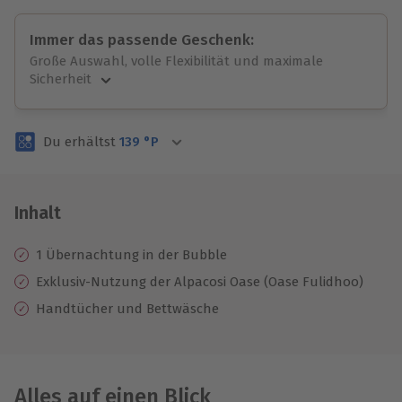
Immer das passende Geschenk:
Große Auswahl, volle Flexibilität und maximale
Sicherheit
Große Auswahl
Über 9.000 unvergessliche Erlebnisse.
Du erhältst
139
°P
Volle Flexibilität
Jeder Gutschein für alle Erlebnisse einlösbar.
Maximale Sicherheit
3 Jahre gültig & verlängerbar.
Inhalt
1 Übernachtung in der Bubble
Exklusiv-Nutzung der Alpacosi Oase (Oase Fulidhoo)
Handtücher und Bettwäsche
Alles auf einen Blick