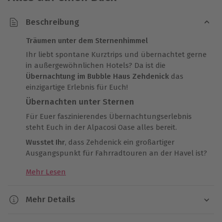
Beschreibung
Träumen unter dem Sternenhimmel
Ihr liebt spontane Kurztrips und übernachtet gerne
in außergewöhnlichen Hotels? Da ist die
Übernachtung im Bubble Haus Zehdenick
das
einzigartige Erlebnis für Euch!
Übernachten unter Sternen
Für Euer faszinierendes Übernachtungserlebnis
steht Euch in der Alpacosi Oase alles bereit.
Wusstet Ihr
, dass Zehdenick ein großartiger
Ausgangspunkt für Fahrradtouren an der Havel ist?
Schlafen mitten in der Natur
Mehr Lesen
…legt Ihr Euch in Eurer Bubble ins Bett und könnt
noch weiter beobachten. Langsam geht die Sonne
Mehr Details
auf, die Vögel zwitschern,
aufwachen mitten in der
Natur
ist wunderschön.
Dauer