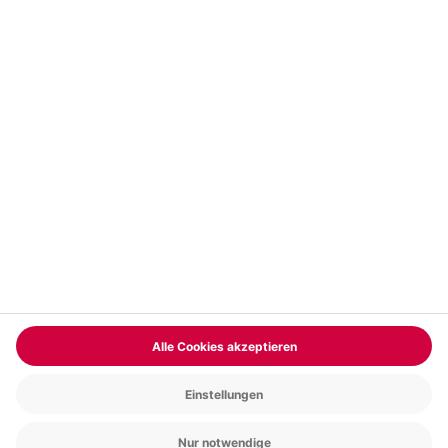
Vertrag widerrufen
FAQs
Kontakt
Zahlungsarten
Über uns
Magazin
Jobs & Karriere
Partnerprogramm
Trusted Shops
PAYBACK
Versand und Lieferung
Presse
AGB
Cookie Einstellungen
Datenschutz
Nutzungsbedingungen
Online-Marktplatz
Barrierefreiheit
Grounding Page
Compliance
Impressum
RECHNUNG