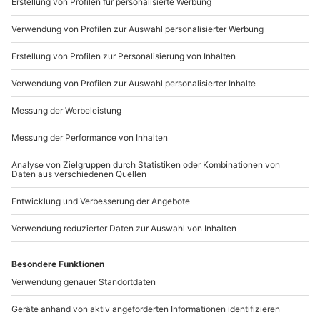
pro Nacht), Parkplatz (kostenlos), WLAN (kostenlos)
089 / 21 12 90 20
Mo-Fr: 9-17 Uhr
b2b@mydays.de
www.b2b.mydays.de/
Artikelnummer
:
46012
Andere Produkte entdecken