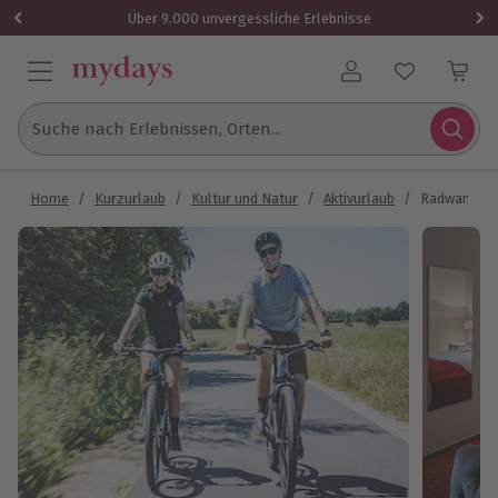
Über 9.000 unvergessliche Erlebnisse
Benutzerkonto
Suche nach Erlebnissen, Orten...
Home
/
Kurzurlaub
/
Kultur und Natur
/
Aktivurlaub
/
Radwandern 