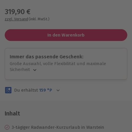
Wähle im nächsten Schritt einen Termin aus
319,90 €
zzgl. Versand
(inkl. MwSt.)
In den Warenkorb
Immer das passende Geschenk:
Große Auswahl, volle Flexibilität und maximale
Sicherheit
Große Auswahl
Über 9.000 unvergessliche Erlebnisse.
Du erhältst
159
°P
Volle Flexibilität
Jeder Gutschein für alle Erlebnisse einlösbar.
Maximale Sicherheit
3 Jahre gültig & verlängerbar.
Inhalt
3-tägiger Radwander-Kurzurlaub in Warstein