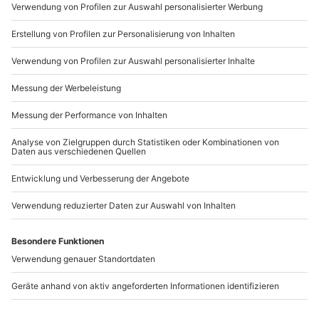
Mo-Fr: 9-17 Uhr
b2b@mydays.de
www.b2b.mydays.de/
Artikelnummer
:
58142
Andere Produkte entdecken
-15% CLUB DEAL
-15% CLUB DEAL
Paint & Drink Frankfurt
Paint & Drink Frankfurt
(Nordend)
am Main