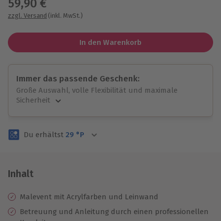
59,90 €
zzgl. Versand
(inkl. MwSt.)
In den Warenkorb
Immer das passende Geschenk:
Große Auswahl, volle Flexibilität und maximale
Sicherheit
Große Auswahl
Über 9.000 unvergessliche Erlebnisse.
Du erhältst
29
°P
Volle Flexibilität
Jeder Gutschein für alle Erlebnisse einlösbar.
Maximale Sicherheit
3 Jahre gültig & verlängerbar.
Inhalt
Malevent mit Acrylfarben und Leinwand
Betreuung und Anleitung durch einen professionellen