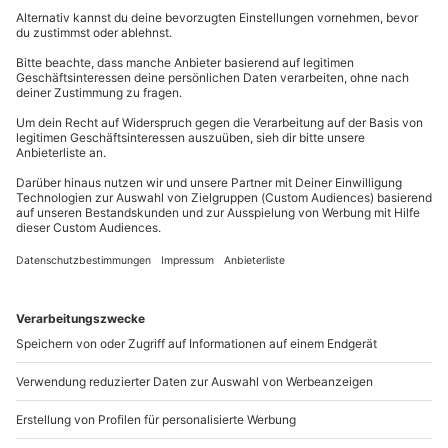
Absprache mit dem Veranstalter möglich
089 / 21 12 99 40
Teilnehmer
Kontakt & FAQ
Gutschein gültig für 1 Person
Gruppengröße: 1-4 Personen
mydays
GmbH
Mühldorfstraße 8
81671
München
Du erreichst uns telefonisch zu folgenden Zeiten,
außer an bundesweiten Feiertagen:
Mo-Fr: 8-20 Uhr | Sa: 10-16 Uhr
Du möchtest als Firma bestellen?
Sichere Dir attraktive Firmenkunden Vorteile.
089 / 21 12 90 20