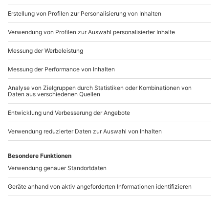
b2b@mydays.de
www.b2b.mydays.de/
Artikelnummer
:
65210
Andere Produkte entdecken
Wine, Paint & Piano
Paint Like A Master
Frankfurt am
Frankfurt (Ginnheim)
Main(Nordend)