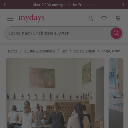
Über 9.000 unvergessliche Erlebnisse
Benutzerkonto
Suche nach Erlebnissen, Orten...
Home
/
Kultur & Kreatives
/
DIY
/
Malen lernen
/
Yoga, Paint & 