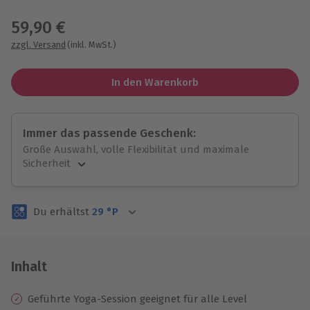
Wähle im nächsten Schritt einen Termin aus
59,90 €
zzgl. Versand
(inkl. MwSt.)
In den Warenkorb
Immer das passende Geschenk:
Große Auswahl, volle Flexibilität und maximale
Sicherheit
Große Auswahl
Über 9.000 unvergessliche Erlebnisse.
Du erhältst
29
°P
Volle Flexibilität
Jeder Gutschein für alle Erlebnisse einlösbar.
Maximale Sicherheit
3 Jahre gültig & verlängerbar.
Inhalt
Geführte Yoga-Session geeignet für alle Level