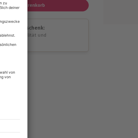
In den Warenkorb
assende Geschenk:
volle Flexibilität und
rheit
wahl
unvergessliche
29
°P
lität
hein für alle Erlebnisse
icherheit
tig & verlängerbar.