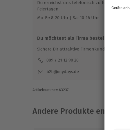
Du erreichst uns telefonisch zu folgenden Z
Feiertagen:
Mo-Fr: 8-20 Uhr | Sa: 10-16 Uhr
Du möchtest als Firma bestellen?
Sichere Dir attraktive Firmenkunden Vorteile.
089 / 21 12 90 20
Mo-F
b2b@mydays.de
Artikelnummer
:
63237
Andere Produkte entdeck