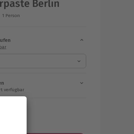
rpaste Berlin
1 Person
us 2 Bewertungen
aufen
sbar
en
rt verfügbar
ten Schritt einen Termin aus
MwSt.)