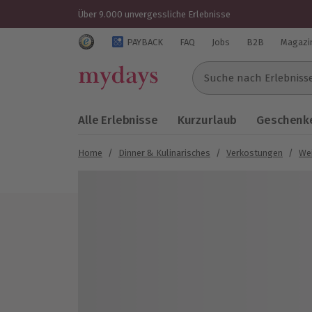
Über 9.000 unvergessliche Erlebnisse
Trustedshops Bewertungen für mydays.de
PAYBACK
FAQ
Jobs
B2B
Magazi
Suche nach Erlebnissen..
Alle Erlebnisse
Kurzurlaub
Geschenke
Home
/
Dinner & Kulinarisches
/
Verkostungen
/
We
Bild 1 von 7