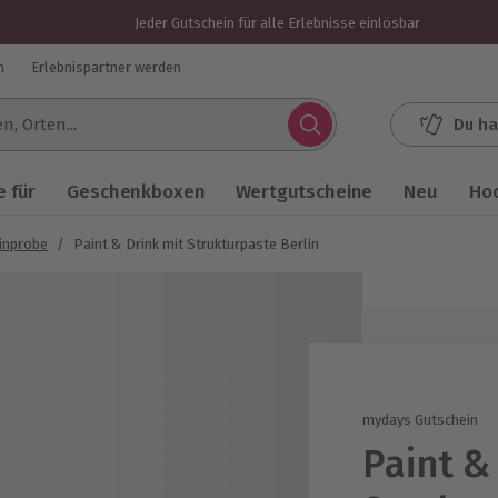
Jeder Gutschein für alle Erlebnisse einlösbar
n
Erlebnispartner werden
Du ha
.
 für
Geschenkboxen
Wertgutscheine
Neu
Ho
inprobe
/
Paint & Drink mit Strukturpaste Berlin
mydays Gutschein
Paint &