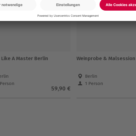
5% CLUB DEAL
 Like A Master Berlin
Weinprobe & Malsession 
erlin
Berlin
 Person
1 Person
59,90 €