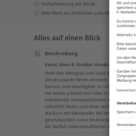
Partystimmung mit Musik
Dein Werk als Andenken zum Mitnehmen
Alles auf einen Blick
Beschreibung
Kunst, Wein & Struktur: Kreativer Abend in 
Hebt das Weinglas und lasst den Alltag hin
Strukturpaste Berlin entsteht ein harmon
Genuss und Geselligkeit. In urbanem Ambi
mit einem prickelnden Glas Schaumwein, b
individuelle Interpretationen Eurer Motive 
stilvollen Beats und einer einfühlsamen Ev
Malkurs mit Weinprobe, bei dem Ihr nicht 
geschmacklich neue Eindrücke sammelt. F
die Vielfalt leidenschaftlicher Winzerarbeit
Alternativen sind dabei. Schafft gemeinsa