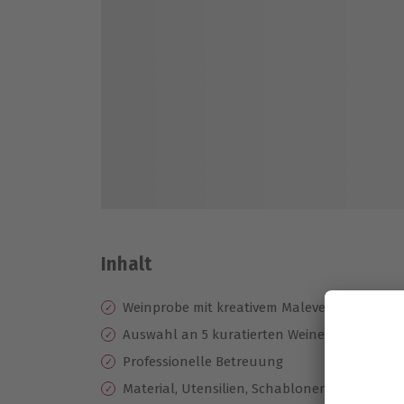
Inhalt
Weinprobe mit kreativem Malevent mit Acryl
Auswahl an 5 kuratierten Weinen
Professionelle Betreuung
Material, Utensilien, Schablonen und Ausrü