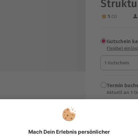
Struktu
5
(2)
5 Sterne von 5 a
Gutschein k
Flexibel einlö
1 Gutschein
1 Gutschein
1 Gutschein
Termin buch
Aktuell an 1 O
Wähle im nächs
farben und Strukturpaste
59,90 €
zzgl. Versand
(inkl. 
stung