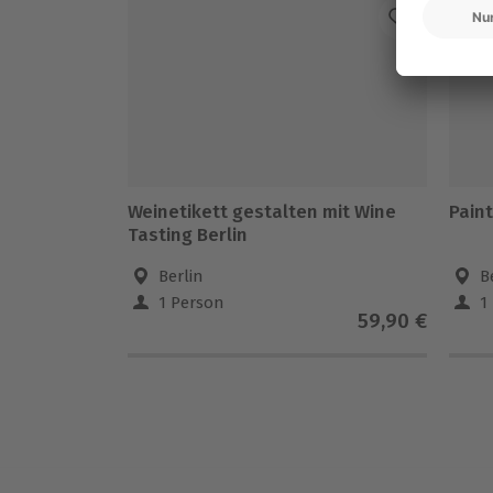
-1
Weinetikett gestalten mit Wine
Paint
Tasting Berlin
Berlin
B
1 Person
1
59,90 €