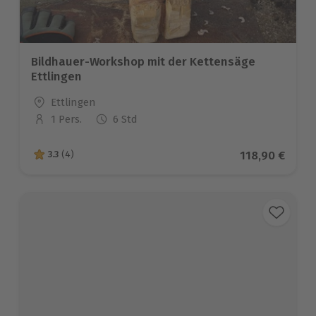
Bildhauer-Workshop mit der Kettensäge
Ettlingen
Standort
Ettlingen
1 Pers.
6 Std
Anzahl der Teilnehmer
Aktueller Pre
118,90 €
3.3
(4)
3.3 von 5 Sternen basierend auf 4 Bewertungen