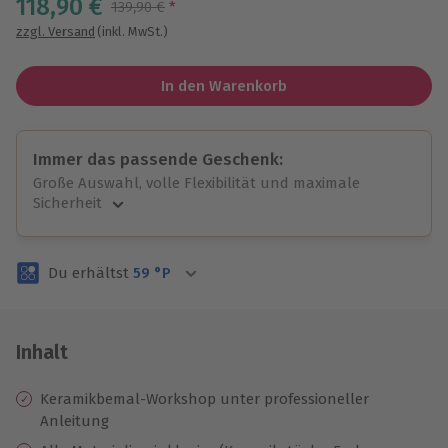
118,90 €
Streichpreis
139,90 €
*
zzgl. Versand
(inkl. MwSt.)
In den Warenkorb
Immer das passende Geschenk:
Große Auswahl, volle Flexibilität und maximale
Sicherheit
Große Auswahl
Über 9.000 unvergessliche Erlebnisse.
Du erhältst
59
°P
Volle Flexibilität
Jeder Gutschein für alle Erlebnisse einlösbar.
Maximale Sicherheit
3 Jahre gültig & verlängerbar.
Inhalt
Keramikbemal-Workshop unter professioneller
Anleitung