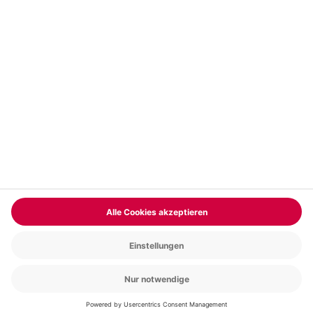
Vertrag widerrufen
FAQs
Kontakt
Zahlungsarten
Über uns
Magazin
Jobs & Karriere
Partnerprogramm
Trusted Shops
PAYBACK
Versand und Lieferung
Presse
AGB
Cookie Einstellungen
Datenschutz
Nutzungsbedingungen
Online-Marktplatz
Barrierefreiheit
Grounding Page
Compliance
Impressum
RECHNUNG