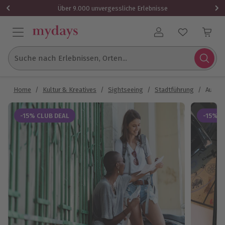
Über 9.000 unvergessliche Erlebnisse
Benutzerkonto
Suche nach Erlebnissen, Orten...
Home
/
Kultur & Kreatives
/
Sightseeing
/
Stadtführung
/
Außerg
-15% CLUB DEAL
-15% C