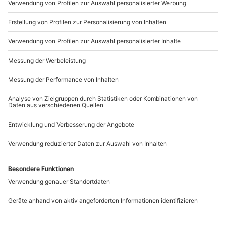
Mo-Fr: 9-17 Uhr
b2b@mydays.de
www.b2b.mydays.de/
Artikelnummer
:
48485
Andere Produkte entdecken
-15% CLUB DEAL
Best-Friends-
Tier Fotoshooting
Fotoshooting Mainz
Mainz