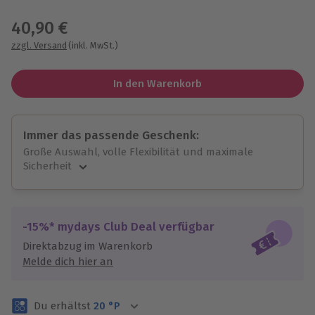
Wähle im nächsten Schritt einen Termin aus
40,90 €
zzgl. Versand
(inkl. MwSt.)
In den Warenkorb
Immer das passende Geschenk:
Große Auswahl, volle Flexibilität und maximale
Sicherheit
Große Auswahl
Über 9.000 unvergessliche Erlebnisse.
Volle Flexibilität
-15%* mydays Club Deal verfügbar
Jeder Gutschein für alle Erlebnisse einlösbar.
Direktabzug im Warenkorb
Maximale Sicherheit
Melde dich hier an
3 Jahre gültig & verlängerbar.
Du erhältst
20
°P