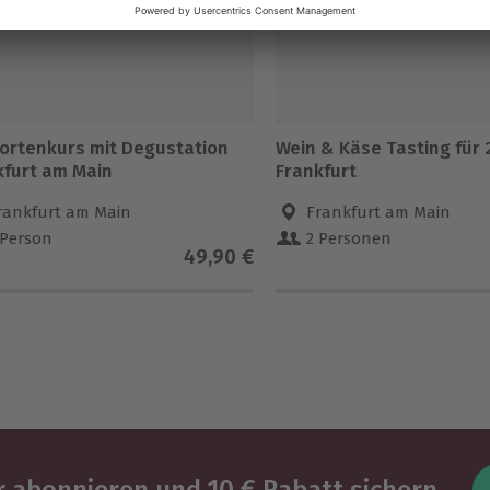
ortenkurs mit Degustation
Wein & Käse Tasting für 
kfurt am Main
Frankfurt
rankfurt am Main
Frankfurt am Main
 Person
2 Personen
49,90 €
 abonnieren und 10 € Rabatt sichern