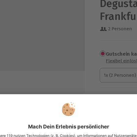
Degusta
Frankfu
2 Personen
Gutschein k
Flexibel einlö
1x (2 Personen)
1x (2 Personen)
1x (2 Personen)
Termin buch
Aktuell an 1 O
Wähle im nächs
99,90 €