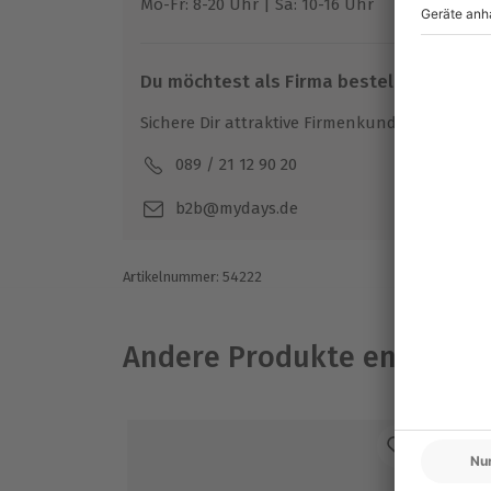
Mo-Fr: 8-20 Uhr | Sa: 10-16 Uhr
Du möchtest als Firma bestellen?
Sichere Dir attraktive Firmenkunden Vorteile.
089 / 21 12 90 20
Mo-F
b2b@mydays.de
Artikelnummer
:
54222
Andere Produkte entdeck