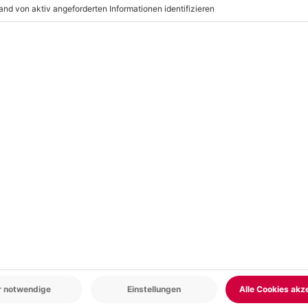
r: 9-17 Uhr
www.b2b.mydays.de/
en