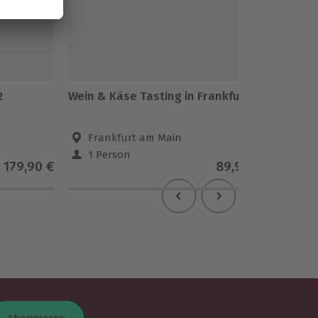
2
Wein & Käse Tasting in Frankfurt
Gin Tas
2
Frankfurt am Main
Fran
1 Person
2 Pe
179,90 €
89,90 €
Abonnieren