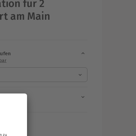
tion für 2
rt am Main
aufen
sbar
en
rt verfügbar
ten Schritt einen Termin aus