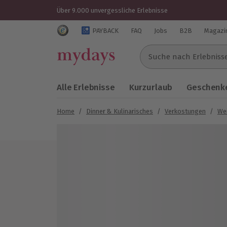
Über 9.000 unvergessliche Erlebnisse
Trustedshops Bewertungen für mydays.de
PAYBACK
FAQ
Jobs
B2B
Magazi
Suche nach Erlebnissen..
Alle Erlebnisse
Kurzurlaub
Geschenke
Home
/
Dinner & Kulinarisches
/
Verkostungen
/
We
Bild 1 von 6