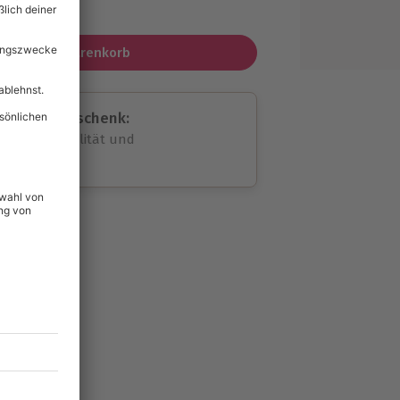
MwSt.)
In den Warenkorb
assende Geschenk:
volle Flexibilität und
rheit
wahl
unvergessliche
49
°P
lität
hein für alle Erlebnisse
icherheit
tig & verlängerbar.