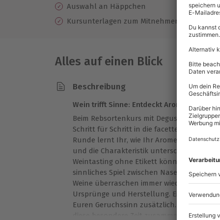
Auswahl an Häppchen
Kursunterlagen zum Mitnehmen
Alles auf einen Blick
Beschreibung
Wein trifft Sinne: Entdeckt Aromen Frankfur
Beim Rebsortenkurs mit Degustation für 2
Schritt für Schritt in die facettenreiche We
Runde lernt Ihr, wie Ihr Aromen erkennt,
und die Charakteristik unterschiedlicher R
Weintasting ohne Etikett könnt Ihr Euch g
sinnliches Spiel zwischen Nase, Zunge und 
Weine überraschen immer wieder aufs Neu
Ursprünge und Herstellung. Ein liebevoll 
Euren Geruchssinn zusätzlich. Feine Häpp
diese besondere Zeit zusammen ab. Gönnt 