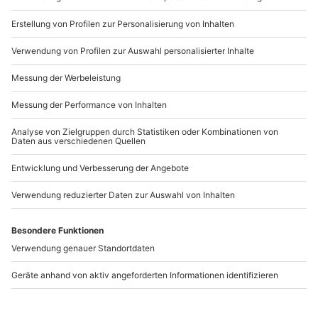
b2b@mydays.de
www.b2b.mydays.de/
Artikelnummer
:
46902
Andere Produkte entdecken
Frühstückszauber für 2
Weinwanderung
Wiesbaden
Ingelheim am Rhein für
2 (2,5 Std.)