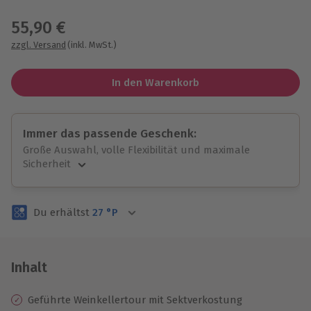
Wähle im nächsten Schritt einen Termin aus
55,90 €
zzgl. Versand
(inkl. MwSt.)
In den Warenkorb
Immer das passende Geschenk:
Große Auswahl, volle Flexibilität und maximale
Sicherheit
Große Auswahl
Über 9.000 unvergessliche Erlebnisse.
Du erhältst
27
°P
Volle Flexibilität
Jeder Gutschein für alle Erlebnisse einlösbar.
Maximale Sicherheit
3 Jahre gültig & verlängerbar.
Inhalt
Geführte Weinkellertour mit Sektverkostung