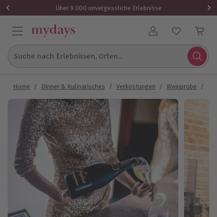
Über 9.000 unvergessliche Erlebnisse
Benutzerkonto
Suche nach Erlebnissen, Orten...
Home
/
Dinner & Kulinarisches
/
Verkostungen
/
Weinprobe
/
Hen