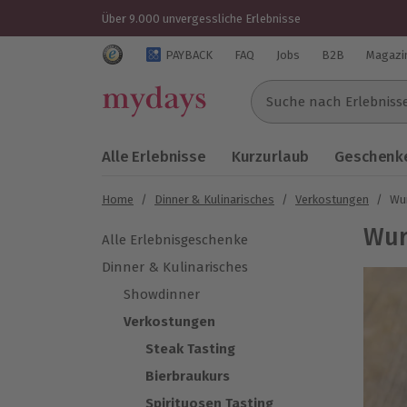
Über 9.000 unvergessliche Erlebnisse
Trustedshops Bewertungen für mydays.de
PAYBACK
FAQ
Jobs
B2B
Magazi
Suche nach Erlebnissen..
Alle Erlebnisse
Kurzurlaub
Geschenke
Home
/
Dinner & Kulinarisches
/
Verkostungen
/
Wu
Wur
Alle Erlebnisgeschenke
Dinner & Kulinarisches
Showdinner
Verkostungen
Steak Tasting
Bierbraukurs
Spirituosen Tasting