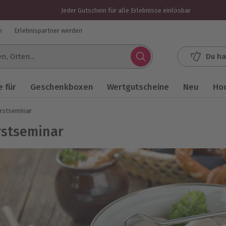
Jeder Gutschein für alle Erlebnisse einlösbar
n
Erlebnispartner werden
Du ha
.
 für
Geschenkboxen
Wertgutscheine
Neu
Ho
rstseminar
stseminar