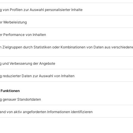
1 Person
Anzahl der Teilnehmer
Zubereitung eines 4-Gäng
verschiedenen Fleischsor
fachmännischer Anleitun
Gemeinsame Verkostung
Wasser, Wein, Saft, Tee un
t immer:
Unsere Geschenkboxen
TSELLER
BESTSELLER