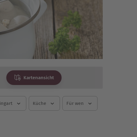
Kartenansicht
ingart
Küche
Für wen