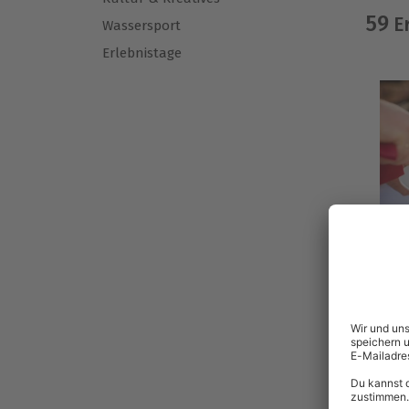
59
Er
Wassersport
Erlebnistage