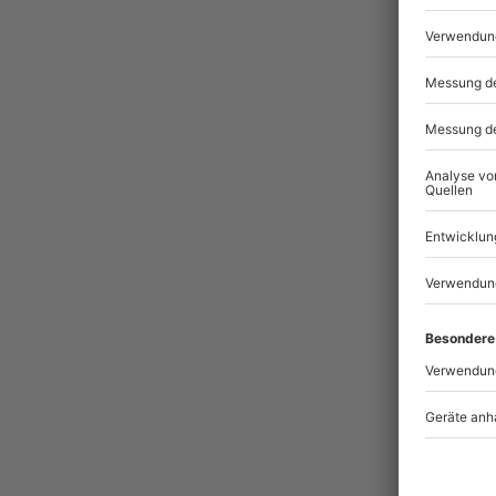
Pass
BES