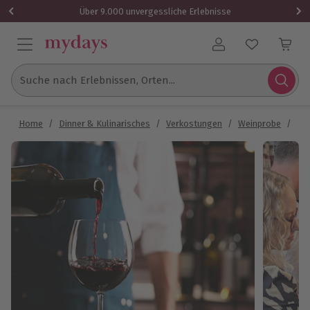
Über 9.000 unvergessliche Erlebnisse
Benutzerkonto
Suche nach Erlebnissen, Orten...
Home
/
Dinner & Kulinarisches
/
Verkostungen
/
Weinprobe
/
We