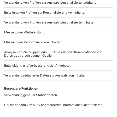
Mo-Fr: 9-17 Uhr
b2b@mydays.de
www.b2b.mydays.de/
Artikelnummer
:
60147
Andere Produkte entdecken
Weinprobe Düsseldorf
Kulinarische
Stadtführung Köln