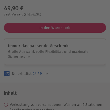
49,90 €
zzgl. Versand
(inkl. MwSt.)
In den Warenkorb
Immer das passende Geschenk:
Große Auswahl, volle Flexibilität und maximale
Sicherheit
Große Auswahl
Über 9.000 unvergessliche Erlebnisse.
Du erhältst
24
°P
Volle Flexibilität
Jeder Gutschein für alle Erlebnisse einlösbar.
Maximale Sicherheit
3 Jahre gültig & verlängerbar.
Inhalt
Verkostung von verschiedenen Weinen an 5 Stationen
(2 edle Weine pro Station)