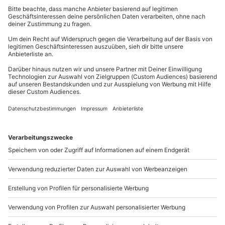
mydays
GmbH
Mühldorfstraße 8
81671
München
Du erreichst uns telefonisch zu folgenden Zeiten,
außer an bundesweiten Feiertagen:
Mo-Fr: 8-20 Uhr | Sa: 10-16 Uhr
Du möchtest als Firma bestellen?
Sichere Dir attraktive Firmenkunden Vorteile.
089 / 21 12 90 20
Mo-Fr: 9-17 Uhr
b2b@mydays.de