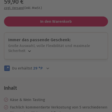
59,90 €
zzgl. Versand
(inkl. MwSt.)
In den Warenkorb
Immer das passende Geschenk:
Große Auswahl, volle Flexibilität und maximale
Sicherheit
Große Auswahl
Über 9.000 unvergessliche Erlebnisse.
Du erhältst
29
°P
Volle Flexibilität
Jeder Gutschein für alle Erlebnisse einlösbar.
Maximale Sicherheit
3 Jahre gültig & verlängerbar.
Inhalt
Käse & Wein Tasting
Fachlich kommentierte Verkostung von 5 verschiedenen