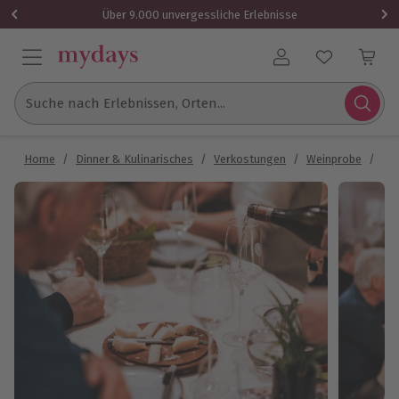
Über 9.000 unvergessliche Erlebnisse
Benutzerkonto
Suche nach Erlebnissen, Orten...
Home
/
Dinner & Kulinarisches
/
Verkostungen
/
Weinprobe
/
Wei