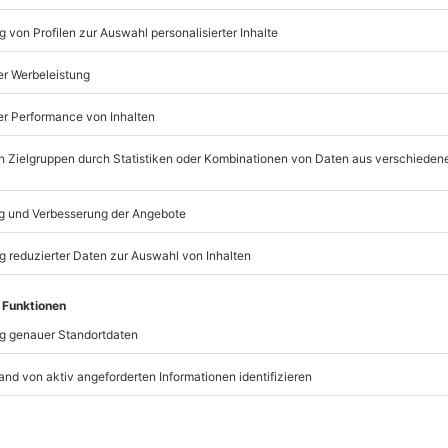
Interaktives Krimi-Theate
Mehrgangmenü
t immer:
Unsere Geschenkboxen
TSELLER
BESTSELLER
chenkbox 3 Tage Du &
Geschenkbox Zeit zu zweit