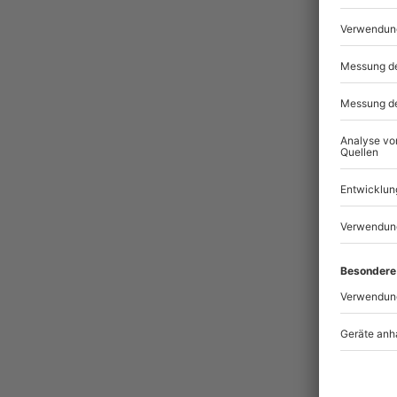
Pass
BES
Ges