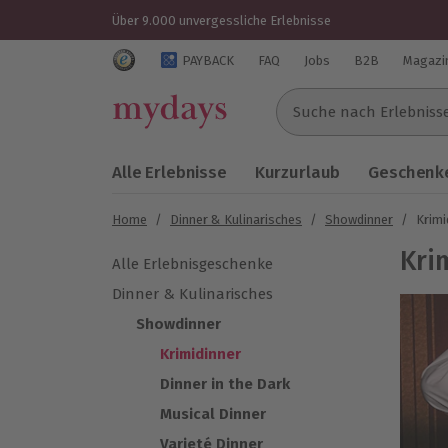
Über 9.000 unvergessliche Erlebnisse
Trustedshops Bewertungen für mydays.de
PAYBACK
FAQ
Jobs
B2B
Magazi
Suche nach Erlebnissen..
Alle Erlebnisse
Kurzurlaub
Geschenke
Home
/
Dinner & Kulinarisches
/
Showdinner
/
Krimi
Kri
Alle Erlebnisgeschenke
Dinner & Kulinarisches
Showdinner
Krimidinner
Dinner in the Dark
Musical Dinner
Varieté Dinner