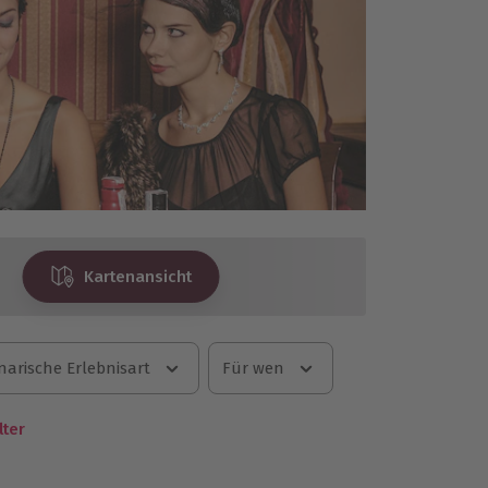
Kartenansicht
narische Erlebnisart
Für wen
lter