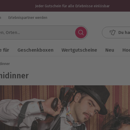
Jeder Gutschein für alle Erlebnisse einlösbar
n
Erlebnispartner werden
Du ha
.
 für
Geschenkboxen
Wertgutscheine
Neu
Ho
dinner
midinner