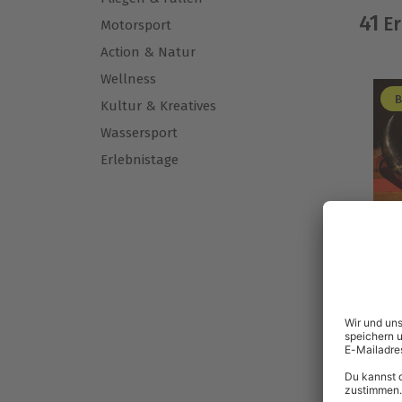
41
Er
Motorsport
Action & Natur
Wellness
B
Kultur & Kreatives
Wassersport
Erlebnistage