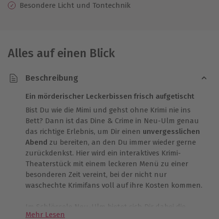
Besondere Licht und Tontechnik
Alles auf einen Blick
Beschreibung
Ein mörderischer Leckerbissen frisch aufgetischt
Bist Du wie die Mimi und gehst ohne Krimi nie ins
Bett? Dann ist das Dine & Crime in Neu-Ulm genau
das richtige Erlebnis, um Dir einen
unvergesslichen
Abend
zu bereiten, an den Du immer wieder gerne
zurückdenkst. Hier wird ein interaktives Krimi-
Theaterstück mit einem leckeren Menü zu einer
besonderen Zeit vereint, bei der nicht nur
waschechte Krimifans voll auf ihre Kosten kommen.
Im Schlössele Neu-Ulm bietet sich Dir dabei die
Mehr Lesen
ideale Kulisse, um stimmungsvoll diese drei bis vier