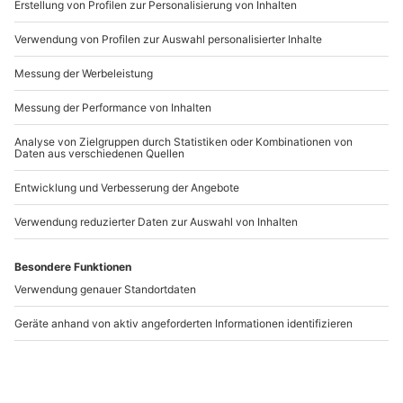
www.b2b.mydays.de/
Artikelnummer
:
18899
Andere Produkte entdecken
Dine & Crime Ursberg
Dine & Crime Wörthsee
Ursberg
Wörthsee
1 Person
1 Person