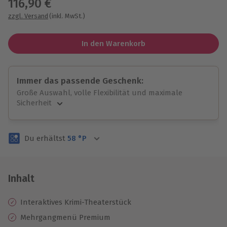
116,90 €
zzgl. Versand
(inkl. MwSt.)
In den Warenkorb
Immer das passende Geschenk:
Große Auswahl, volle Flexibilität und maximale
Sicherheit
Große Auswahl
Über 9.000 unvergessliche Erlebnisse.
Du erhältst
58
°P
Volle Flexibilität
Jeder Gutschein für alle Erlebnisse einlösbar.
Maximale Sicherheit
3 Jahre gültig & verlängerbar.
Inhalt
Interaktives Krimi-Theaterstück
Mehrgangmenü Premium