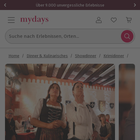
Über 9.000 unvergessliche Erlebnisse
Benutzerkonto
Suche nach Erlebnissen, Orten...
Home
/
Dinner & Kulinarisches
/
Showdinner
/
Krimidinner
/
Dine