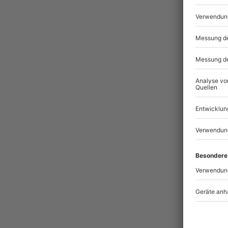
Pass
-15
Ges
Enjo