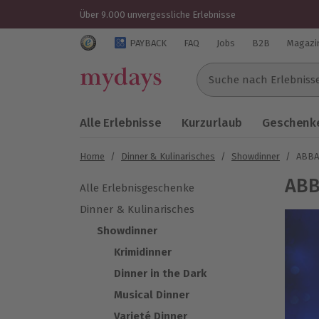
Über 9.000 unvergessliche Erlebnisse
Trustedshops Bewertungen für mydays.de
PAYBACK
FAQ
Jobs
B2B
Magazi
Suche nach Erlebnissen..
Alle Erlebnisse
Kurzurlaub
Geschenke
Home
/
Dinner & Kulinarisches
/
Showdinner
/
ABBA
ABB
Alle Erlebnisgeschenke
Dinner & Kulinarisches
Showdinner
Krimidinner
Dinner in the Dark
Musical Dinner
Varieté Dinner