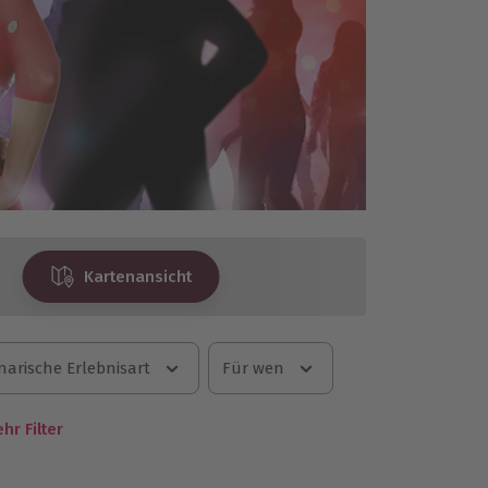
Kartenansicht
narische Erlebnisart
Für wen
hr Filter