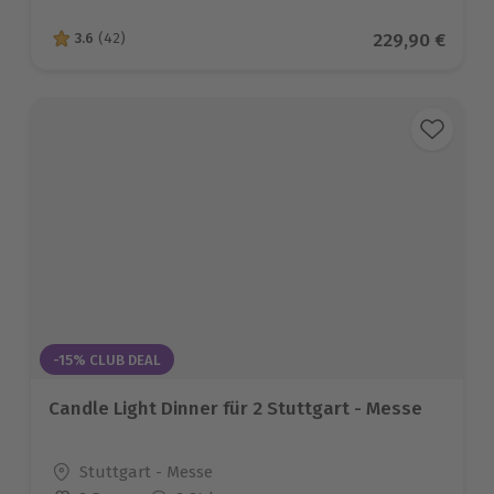
Aktueller Prei
229,90 €
3.6
(42)
3.6 von 5 Sternen basierend auf 42 Bewertungen
-15% CLUB DEAL
Candle Light Dinner für 2 Stuttgart - Messe
Standort
Stuttgart - Messe