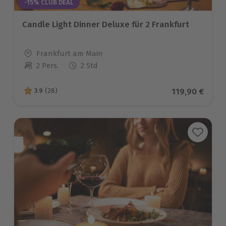
-15% CLUB DEAL
Candle Light Dinner Deluxe für 2 Frankfurt
Standort
Frankfurt am Main
2 Pers.
2 Std
Anzahl der Teilnehmer
Aktueller Pre
119,90 €
3.9
(28)
3.9 von 5 Sternen basierend auf 28 Bewertungen