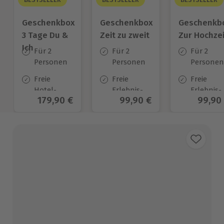
Geschenkbox
Geschenkbox
Geschenkb
3 Tage Du &
Zeit zu zweit
Zur Hochzei
Ich
Für 2
Für 2
Für 2
Personen
Personen
Personen
Freie
Freie
Freie
Hotel-
Erlebnis-
Erlebnis-
Aktueller Preis
179,90 €
Aktueller Preis
99,90 €
Aktuel
99,90
Auswahl
Auswahl
Auswahl
an ca.
an ca. 450
an ca.
130 Orten
Orten
450 Orten