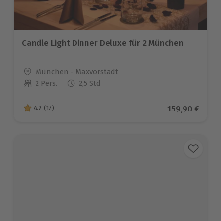
Candle Light Dinner Deluxe für 2 München
Standort
München - Maxvorstadt
2 Pers.
2,5 Std
Anzahl der Teilnehmer
Aktueller Pre
159,90 €
4.7
(17)
4.7 von 5 Sternen basierend auf 17 Bewertungen