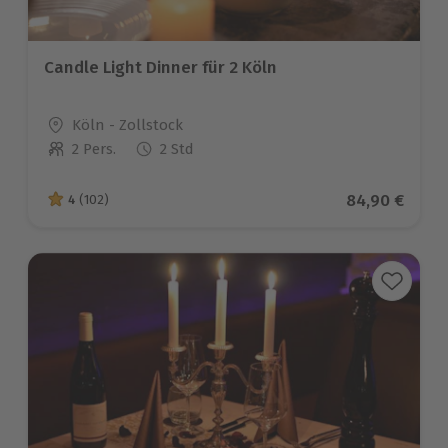
Candle Light Dinner für 2 Köln
Standort
Köln - Zollstock
2 Pers.
2 Std
Anzahl der Teilnehmer
Aktueller Pre
84,90 €
4
(102)
4 von 5 Sternen basierend auf 102 Bewertungen