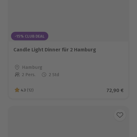
-15% CLUB DEAL
Candle Light Dinner für 2 Hamburg
Standort
Hamburg
2 Pers.
2 Std
Anzahl der Teilnehmer
Aktueller Pr
72,90 €
4.3
(12)
4.3 von 5 Sternen basierend auf 12 Bewertungen