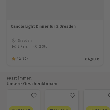
Candle Light Dinner für 2 Dresden
Standort
Dresden
2 Pers.
2 Std
Anzahl der Teilnehmer
Aktueller Pre
84,90 €
4.2
(60)
4.2 von 5 Sternen basierend auf 60 Bewertungen
Passt immer:
Unsere Geschenkboxen
BESTSELLER
BESTSELLER
BESTSELLER