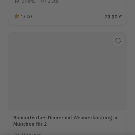
2 Pers.
2 Std
Anzahl der Teilnehmer
Aktueller Pr
79,90 €
4.7
(3)
4.7 von 5 Sternen basierend auf 3 Bewertungen
Romantisches Dinner mit Weinverkostung in
München für 2
Standort
München