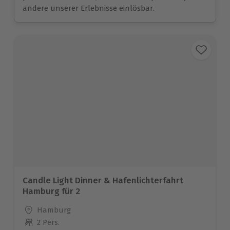
andere unserer Erlebnisse einlösbar.
Candle Light Dinner & Hafenlichterfahrt
Hamburg für 2
Standort
Hamburg
2 Pers.
Anzahl der Teilnehmer