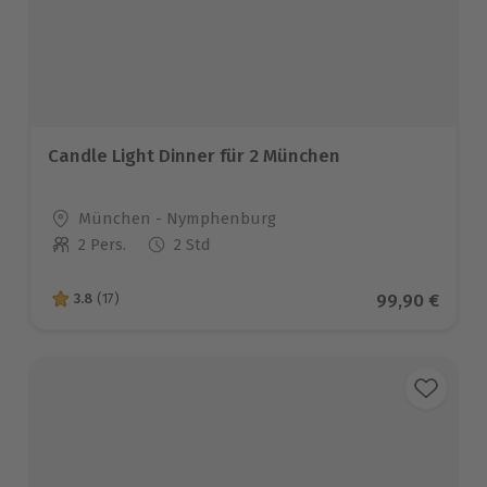
Candle Light Dinner für 2 München
Standort
München - Nymphenburg
2 Pers.
2 Std
Anzahl der Teilnehmer
Aktueller Pre
99,90 €
3.8
(17)
3.8 von 5 Sternen basierend auf 17 Bewertungen