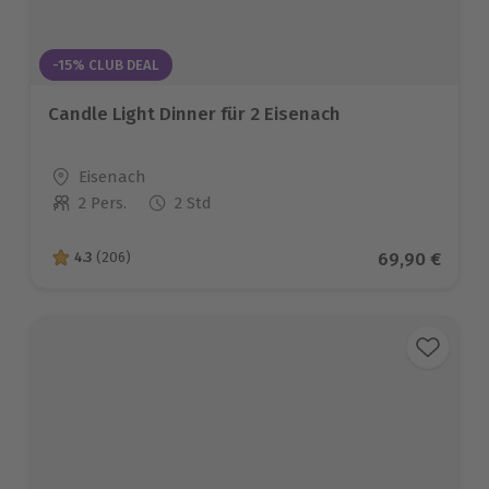
-15% CLUB DEAL
Candle Light Dinner für 2 Eisenach
Standort
Eisenach
2 Pers.
2 Std
Anzahl der Teilnehmer
Aktueller Pre
69,90 €
4.3
(206)
4.3 von 5 Sternen basierend auf 206 Bewertungen