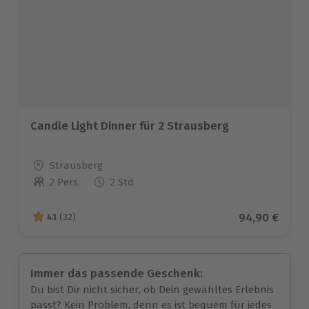
Candle Light Dinner für 2 Strausberg
Standort
Strausberg
2 Pers.
2 Std
Anzahl der Teilnehmer
Aktueller Pre
94,90 €
4.1
(32)
4.1 von 5 Sternen basierend auf 32 Bewertungen
Immer das passende Geschenk:
Du bist Dir nicht sicher, ob Dein gewähltes Erlebnis
passt? Kein Problem, denn es ist bequem für jedes