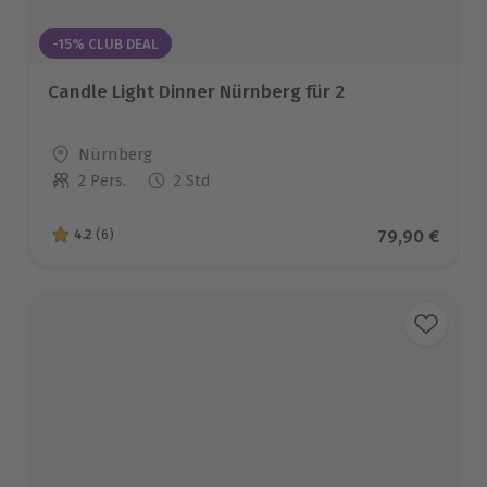
-15% CLUB DEAL
Candle Light Dinner Nürnberg für 2
Standort
Nürnberg
2 Pers.
2 Std
Anzahl der Teilnehmer
Aktueller Pr
79,90 €
4.2
(6)
4.2 von 5 Sternen basierend auf 6 Bewertungen