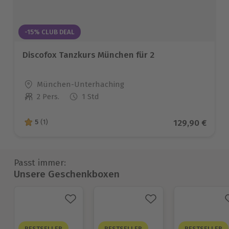
-15% CLUB DEAL
Discofox Tanzkurs München für 2
Standort
München-Unterhaching
2 Pers.
1 Std
Anzahl der Teilnehmer
Aktueller Pre
129,90 €
5
(1)
5 von 5 Sternen basierend auf 1 Bewertungen
Passt immer:
Unsere Geschenkboxen
BESTSELLER
BESTSELLER
BESTSELLER