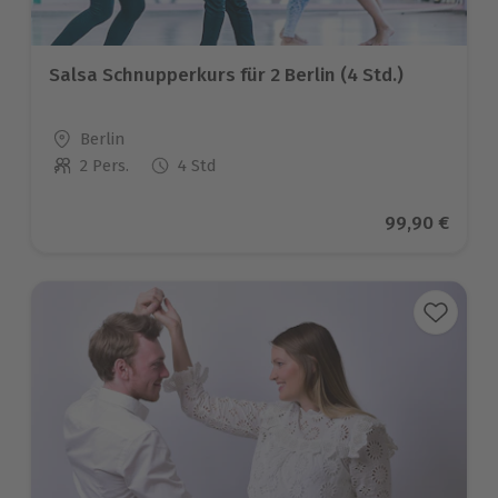
Salsa Schnupperkurs für 2 Berlin (4 Std.)
Standort
Berlin
2 Pers.
4 Std
Anzahl der Teilnehmer
Aktueller Pre
99,90 €