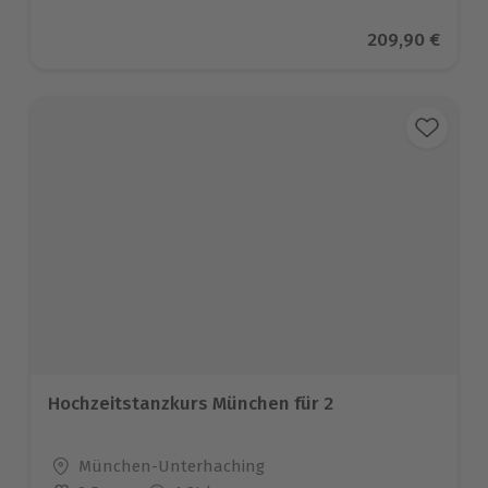
Aktueller Prei
209,90 €
Hochzeitstanzkurs München für 2
Standort
München-Unterhaching