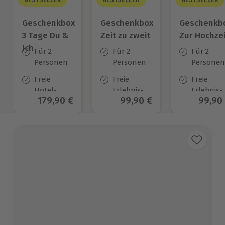
Geschenkbox
Geschenkbox
Geschenkb
3 Tage Du &
Zeit zu zweit
Zur Hochzei
Ich
Für 2
Für 2
Für 2
Personen
Personen
Personen
Freie
Freie
Freie
Hotel-
Erlebnis-
Erlebnis-
Aktueller Preis
179,90 €
Aktueller Preis
99,90 €
Aktuel
99,90
Auswahl
Auswahl
Auswahl
an ca.
an ca. 450
an ca.
130 Orten
Orten
450 Orten