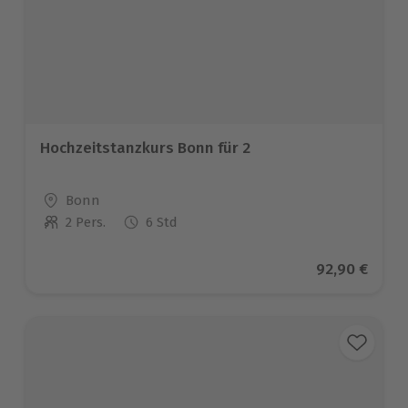
Hochzeitstanzkurs Bonn für 2
Standort
Bonn
2 Pers.
6 Std
Anzahl der Teilnehmer
Aktueller Pr
92,90 €