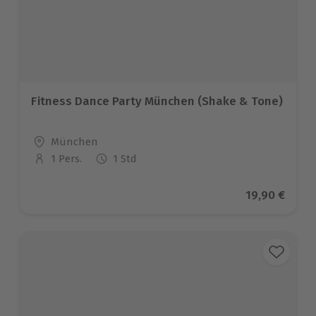
Fitness Dance Party München (Shake & Tone)
Standort
München
1 Pers.
1 Std
Anzahl der Teilnehmer
Aktueller Pr
19,90 €