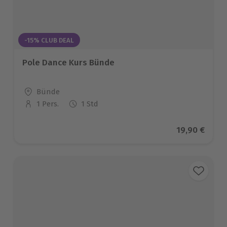
-15% CLUB DEAL
Pole Dance Kurs Bünde
Standort
Bünde
1 Pers.
1 Std
Anzahl der Teilnehmer
Aktueller Pr
19,90 €