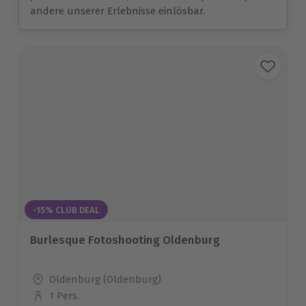
andere unserer Erlebnisse einlösbar.
-15% CLUB DEAL
Burlesque Fotoshooting Oldenburg
Standort
Oldenburg (Oldenburg)
1 Pers.
Anzahl der Teilnehmer