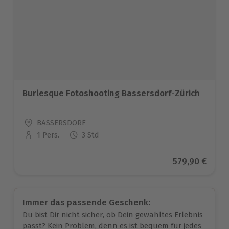
Burlesque Fotoshooting Bassersdorf-Zürich
Standort
BASSERSDORF
1 Pers.
3 Std
Anzahl der Teilnehmer
Aktueller Prei
579,90 €
Immer das passende Geschenk:
Du bist Dir nicht sicher, ob Dein gewähltes Erlebnis
passt? Kein Problem, denn es ist bequem für jedes