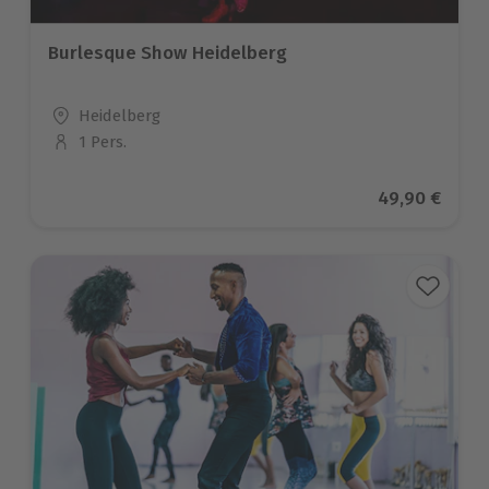
Burlesque Show Heidelberg
Standort
Heidelberg
1 Pers.
Anzahl der Teilnehmer
Aktueller Pre
49,90 €