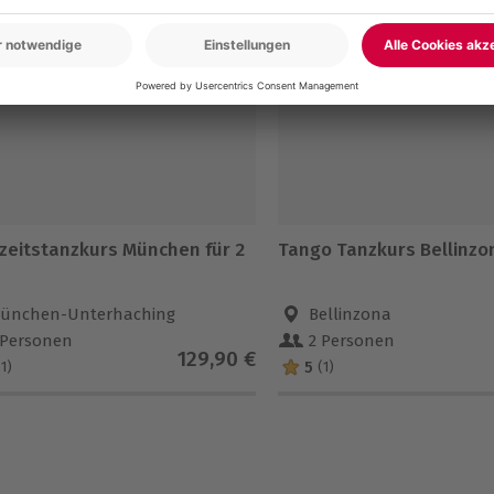
zeitstanzkurs München für 2
Tango Tanzkurs Bellinzo
ünchen-Unterhaching
Bellinzona
 Personen
2 Personen
129,90 €
5
(1)
(1)