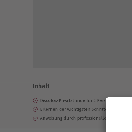
Inhalt
Discofox-Privatstunde für 2 Personen oder f
Erlernen der wichtigsten Schritte unter prof
Anweisung durch professionellen Tanzlehre