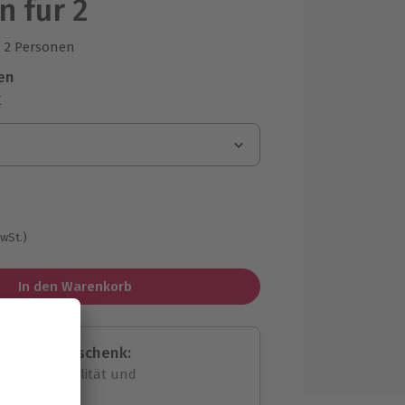
 für 2
2 Personen
us 1 Bewertungen
en
r
MwSt.)
In den Warenkorb
assende Geschenk:
volle Flexibilität und
rheit