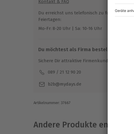
Kontakt & FAQ
Du erreichst uns telefonisch zu folgenden Z
Feiertagen:
Mo-Fr: 8-20 Uhr | Sa: 10-16 Uhr
Du möchtest als Firma bestellen?
Sichere Dir attraktive Firmenkunden Vorteile.
089 / 21 12 90 20
Mo-F
b2b@mydays.de
Artikelnummer
:
37667
Andere Produkte entdeck