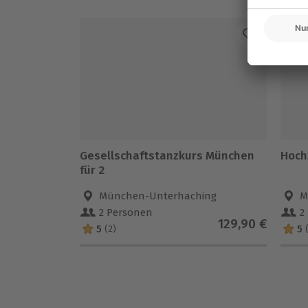
Gesellschaftstanzkurs München
Hoch
für 2
München-Unterhaching
M
2 Personen
2
129,90 €
5
5
(2)