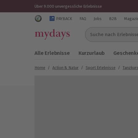
Über 9.000 unvergessliche Erlebnisse
Trustedshops Bewertungen für mydays.de
PAYBACK
FAQ
Jobs
B2B
Magazi
Suche nach Erlebnissen..
Alle Erlebnisse
Kurzurlaub
Geschenke
Home
/
Action & Natur
/
Sport Erlebnisse
/
Tanzkur
Bild 1 von 5