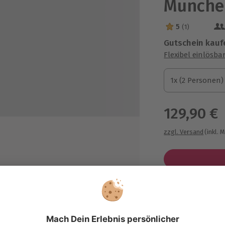
München
5
(1)
5 Sterne von 5 a
Gutschein kauf
Flexibel einlösba
1x (2 Personen)
1x (2 Personen)
1x (2 Personen)
129,90 €
zzgl. Versand
(inkl. 
ür ein Paar
essioneller Anleitung
Immer das p
r
Große Auswahl, 
maximale Siche