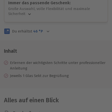
Immer das passende Geschenk:
Große Auswahl, volle Flexibilität und maximale
Sicherheit
Große Auswahl
Über 9.000 unvergessliche Erlebnisse.
Du erhältst
46
°P
Volle Flexibilität
Jeder Gutschein für alle Erlebnisse einlösbar.
Maximale Sicherheit
3 Jahre gültig & verlängerbar.
Inhalt
Erlernen der wichtigsten Schritte unter professioneller
Anleitung
Jeweils 1 Glas Sekt zur Begrüßung
Alles auf einen Blick