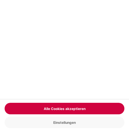
Vertrag widerrufen
FAQs
Kontakt
Zahlungsarten
Über uns
Magazin
Jobs & Karriere
Partnerprogramm
Trusted Shops
PAYBACK
Versand und Lieferung
Presse
AGB
Cookie Einstellungen
Datenschutz
Nutzungsbedingungen
Online-Marktplatz
Barrierefreiheit
Grounding Page
Compliance
Impressum
RECHNUNG