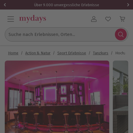
Über 9.000 unvergessliche Erlebnisse
Benutzerkonto
Suche nach Erlebnissen, Orten...
Home
/
Action & Natur
/
Sport Erlebnisse
/
Tanzkurs
/
Hochzeits