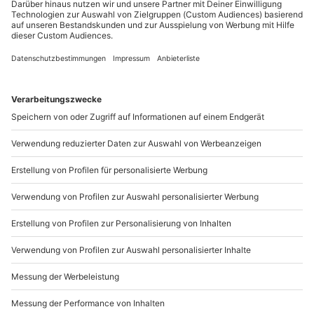
Sichere Dir attraktive Firmenkunden Vorteile.
089 / 21 12 90 20
Mo-Fr: 9-17 Uhr
b2b@mydays.de
www.b2b.mydays.de/
Artikelnummer
:
25401
Andere Produkte entdecken