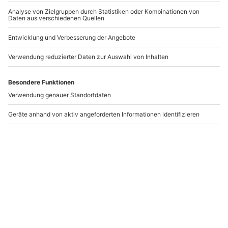
-15% CLUB DEAL
Salsa Workshop Bonn
Hochzeitstanzkurs
Nürnberg für 2
Bonn
Nürnberg
1 Person
2 Personen
22,90 €
104,90 €
5
(6)
Newsletter abonnieren und 10 € Rabatt sichern
Abonnieren