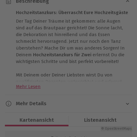
Beschreibung
Hochzeitstanzkurs: Überrascht Eure Hochzeitsgäste
Der Tag Deiner Träume ist gekommen: alle Augen
sind auf das Brautpaar gerichtet! Die Sonne lacht,
die Dekoration ist hinreißend und das Essen
schmeckt hervorragend. Jetzt nur noch den Tanz
überstehen? Mache Dir um was anderes Sorgen! In
Deinem
Hochzeitstanzkurs für Zwei
erlernst Du die
wichtigsten Schritte und bist perfekt vorbereitet!
Mit Deinem oder Deiner Liebsten wirst Du von
qualifizierten Dozenten unterrichtet und erlernst
Mehr Lesen
z.B. den Langsamen Walzer, den Wiener Walzer und
den Discofox. In Deinem
Hochzeitstanzkurs für Zwei
lernst Du andere Paare kennen und wirst perfekt
Mehr Details
auf alle Eventualitäten und Stolpersteine
Dauer
vorbereitet. Unter professioneller Anleitung und mit
Kartenansicht
Listenansicht
ein wenig Übung wird der Hochzeitswalzer für Dich
Ca. 4 Abende à 90 Minuten
ein Spaziergang!
© OpenStreetMaps