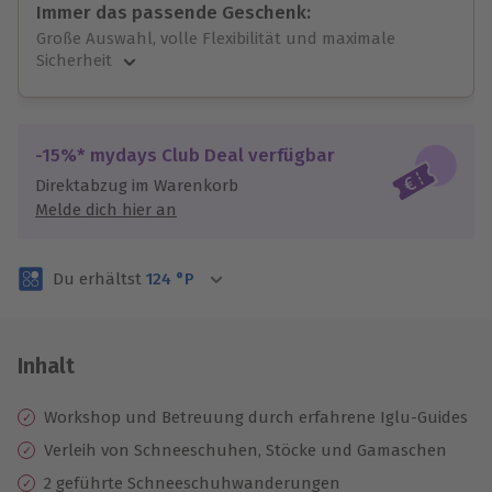
Immer das passende Geschenk:
Große Auswahl, volle Flexibilität und maximale
Sicherheit
Große Auswahl
Über 9.000 unvergessliche Erlebnisse.
Volle Flexibilität
-15%* mydays Club Deal verfügbar
Jeder Gutschein für alle Erlebnisse einlösbar.
Direktabzug im Warenkorb
Maximale Sicherheit
Melde dich hier an
3 Jahre gültig & verlängerbar.
Du erhältst
124
°P
Inhalt
Workshop und Betreuung durch erfahrene Iglu-Guides
Verleih von Schneeschuhen, Stöcke und Gamaschen
2 geführte Schneeschuhwanderungen