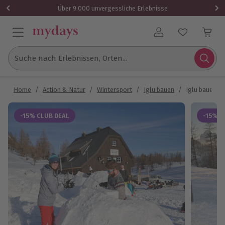
Über 9.000 unvergessliche Erlebnisse
Benutzerkonto
Suche nach Erlebnissen, Orten...
Home
/
Action & Natur
/
Wintersport
/
Iglu bauen
/
Iglu bauen Sp
-15% CLUB DEAL
-15% C