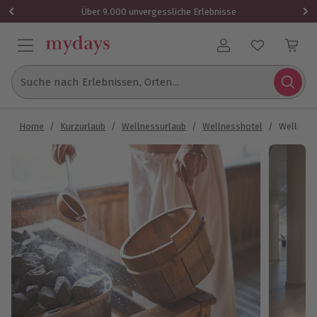
Über 9.000 unvergessliche Erlebnisse
Benutzerkonto
Suche nach Erlebnissen, Orten...
Home
/
Kurzurlaub
/
Wellnessurlaub
/
Wellnesshotel
/
Wellness