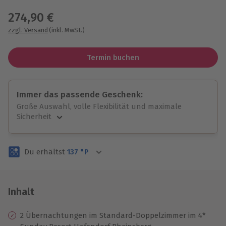
274,90 €
zzgl. Versand
(inkl. MwSt.)
Termin buchen
Immer das passende Geschenk:
Große Auswahl, volle Flexibilität und maximale
Sicherheit
Große Auswahl
Über 9.000 unvergessliche Erlebnisse.
Du erhältst
137
°P
Volle Flexibilität
Jeder Gutschein für alle Erlebnisse einlösbar.
Maximale Sicherheit
3 Jahre gültig & verlängerbar.
Inhalt
2 Übernachtungen im Standard-Doppelzimmer im 4*