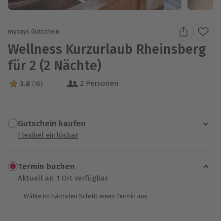
mydays Gutschein
Wellness Kurzurlaub Rheinsberg
für 2 (2 Nächte)
2 Personen
3.8
(16)
3.8 Sterne von 5 aus 16 Bewertungen
Gutschein kaufen
Flexibel einlösbar
1x (2 Personen)
1x (2 Personen)
1x (2 Personen)
Termin buchen
Aktuell an 1 Ort verfügbar
Wähle im nächsten Schritt einen Termin aus