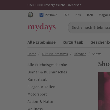
Über 9.000 unvergessliche Erlebnisse
Trustedshops Bewertungen für mydays.de
PAYBACK
FAQ
Jobs
B2B
Magazi
Suche nach Erlebnissen..
Alle Erlebnisse
Kurzurlaub
Geschenke
Home
/
Kultur & Kreatives
/
Lifestyle
/
Shows
Sho
Alle Erlebnisgeschenke
Dinner & Kulinarisches
Kurzurlaub
Fliegen & Fallen
Motorsport
Action & Natur
Wellness