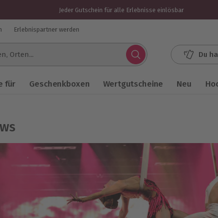
Jeder Gutschein für alle Erlebnisse einlösbar
n
Erlebnispartner werden
Du ha
.
 für
Geschenkboxen
Wertgutscheine
Neu
Ho
ws