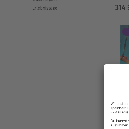
314
E
Erlebnistage
-