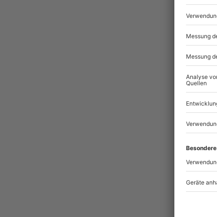
Pass
BES