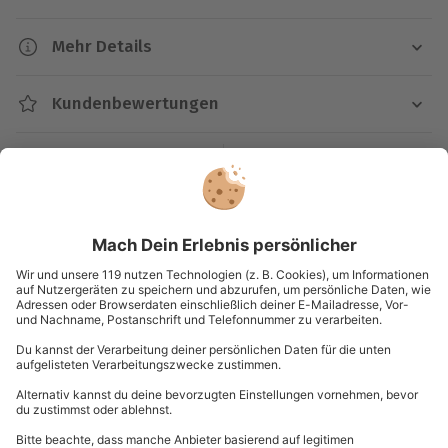
professionelle Musicaldarsteller
innerhalb weniger
Stunden nicht etwa an den Schauplatz von ein oder
Mehr Details
zwei Musicals. Oh nein, stattdessen durchlebst Du
Dauer
zahlreiche Musical-Highlights verschiedenster Jahre!
Kundenbewertungen
Gekrönt wird diese spektakuläre Bühnenshow
Ca. 4 Stunden
schließlich noch durch ein delikates
3-/4-Gänge-
Menü
, das Du Dir zwischen den einzelnen Auftritten
Kartenansicht
Listenansicht
Verfügbarkeit / Termine
schmecken lassen kannst. Da bleiben definitiv keine
© OpenStreetMaps
Termine nach Vereinbarung
Musical-Wünsche offen!
Karte in Großansicht
Doch wie läuft das zauberhafte Abendessen nun im
Teilnehmer
Einzelnen ab? Du wirst bei Deinem Musical & Dinner
Gutschein gültig für 1 Person
auf der Burg Abenberg ganz herzlich begrüßt und zu
Du hast noch Fragen?
Bis zu 300 Teilnehmer möglich
Deinem Tisch gebracht. Anschließend wirfst Du einen
Blick auf die verheißungsvolle Menükarte und
wendest Deine Aufmerksamkeit dann der Bühne zu.
089 / 21 12 99 40
Schon betreten die ersten Darsteller die Fläche –
Kontakt & FAQ
und versetzen Dich von der einen Sekunde auf die
andere in eine fremde Welt. Selbstverständlich live