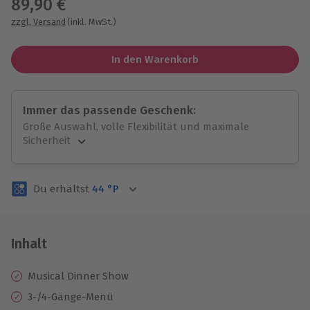
89,90 €
zzgl. Versand
(inkl. MwSt.)
In den Warenkorb
Immer das passende Geschenk:
Große Auswahl, volle Flexibilität und maximale
Sicherheit
Große Auswahl
Über 9.000 unvergessliche Erlebnisse.
Du erhältst
44
°P
Volle Flexibilität
Jeder Gutschein für alle Erlebnisse einlösbar.
Maximale Sicherheit
3 Jahre gültig & verlängerbar.
Inhalt
Musical Dinner Show
3-/4-Gänge-Menü