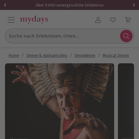
Über 9.000 unvergessliche Erlebnisse
Benutzerkonto
Suche nach Erlebnissen, Orten...
Home
/
Dinner & Kulinarisches
/
Showdinner
/
Musical Dinner
/
M