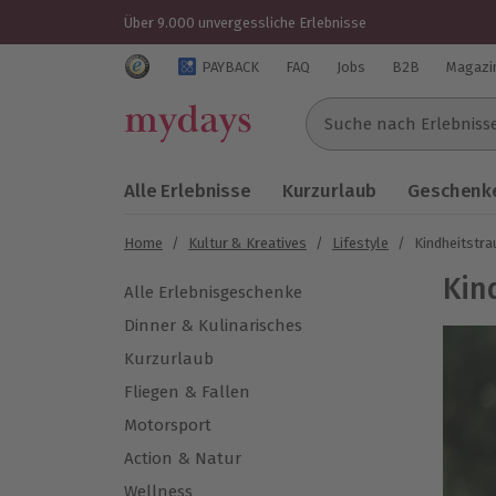
Über 9.000 unvergessliche Erlebnisse
Trustedshops Bewertungen für mydays.de
PAYBACK
FAQ
Jobs
B2B
Magazi
Suche nach Erlebnissen..
Alle Erlebnisse
Kurzurlaub
Geschenke
Home
/
Kultur & Kreatives
/
Lifestyle
/
Kindheitstr
Kin
Alle Erlebnisgeschenke
Dinner & Kulinarisches
Kurzurlaub
Fliegen & Fallen
Motorsport
Action & Natur
Wellness