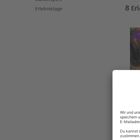
8
Erl
Erlebnistage
-
-