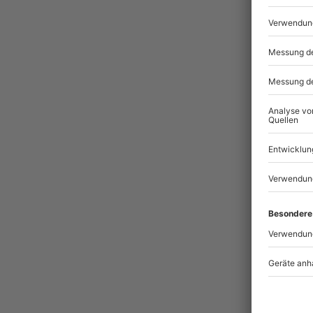
Pass
BES