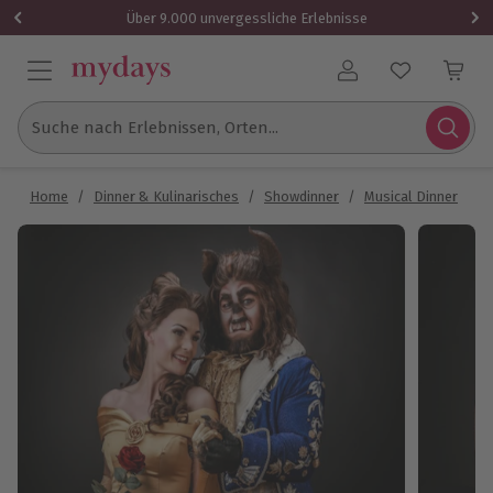
Über 9.000 unvergessliche Erlebnisse
Benutzerkonto
Suche nach Erlebnissen, Orten...
Home
/
Dinner & Kulinarisches
/
Showdinner
/
Musical Dinner
/
M