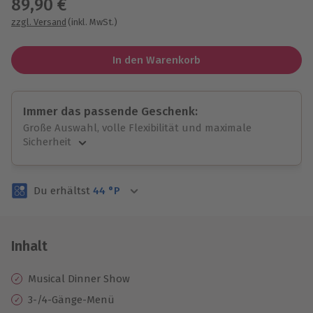
89,90 €
zzgl. Versand
(inkl. MwSt.)
In den Warenkorb
Immer das passende Geschenk:
Große Auswahl, volle Flexibilität und maximale
Sicherheit
Große Auswahl
Über 9.000 unvergessliche Erlebnisse.
Du erhältst
44
°P
Volle Flexibilität
Jeder Gutschein für alle Erlebnisse einlösbar.
Maximale Sicherheit
3 Jahre gültig & verlängerbar.
Inhalt
Musical Dinner Show
3-/4-Gänge-Menü