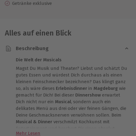
Getränke exklusive
Alles auf einen Blick
Beschreibung
Die Welt der Musicals
Magst Du Musik und Theater? Liebst und schätzt Du
gutes Essen und würdest Dich durchaus als einen
kleinen Feinschmecker bezeichnen? Das klingt ganz
so, als wäre dieses
Erlebnisdinner
in
Magdeburg
wie
gemacht für Dich! Bei dieser
Dinnershow
erwartet
Dich nicht nur ein
Musical
, sondern auch ein
delikates Menü aus drei oder vier feinen Gängen, die
Deine Geschmacksnerven verwöhnen sollen. Beim
Musical & Dinner
verschmilzt Kochkunst mit
Entertainment und beschert Dir einen absolut
Mehr Lesen
unvergesslichen Abend.
Musical & Dinner
ist