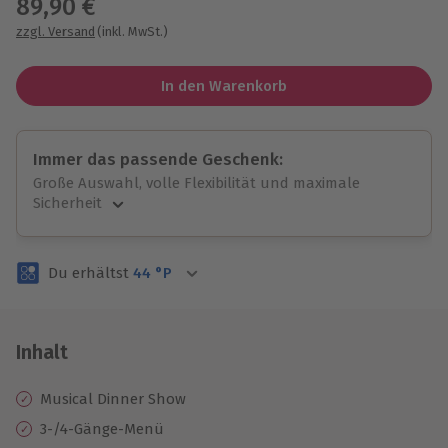
89,90 €
zzgl. Versand
(inkl. MwSt.)
In den Warenkorb
Immer das passende Geschenk:
Große Auswahl, volle Flexibilität und maximale
Sicherheit
Große Auswahl
Über 9.000 unvergessliche Erlebnisse.
Du erhältst
44
°P
Volle Flexibilität
Jeder Gutschein für alle Erlebnisse einlösbar.
Maximale Sicherheit
3 Jahre gültig & verlängerbar.
Inhalt
Musical Dinner Show
3-/4-Gänge-Menü