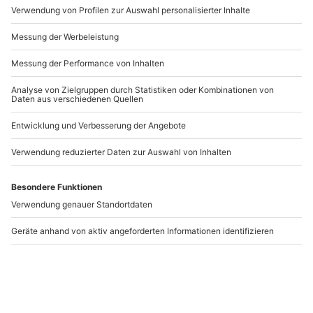
Artikelnummer
:
27575
Andere Produkte entdecken
-15% CLUB DEAL
Heinz Erhardt
Sushi Kochkurs in
Kabarett-Dinner
Magdeburg
Magdeburg
Magdeburg
Magdeburg
1 Person
1 Person
84,90 €
99,90 €
4.8
4.6
(12)
(19)