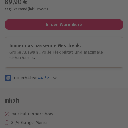
89,90 €
zzgl. Versand
(inkl. MwSt.)
In den Warenkorb
Immer das passende Geschenk:
Große Auswahl, volle Flexibilität und maximale
Sicherheit
Große Auswahl
Über 9.000 unvergessliche Erlebnisse.
Du erhältst
44
°P
Volle Flexibilität
Jeder Gutschein für alle Erlebnisse einlösbar.
Maximale Sicherheit
3 Jahre gültig & verlängerbar.
Inhalt
Musical Dinner Show
3-/4-Gänge-Menü