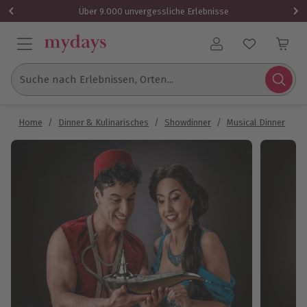
Über 9.000 unvergessliche Erlebnisse
Benutzerkonto
Suche nach Erlebnissen, Orten...
Home
/
Dinner & Kulinarisches
/
Showdinner
/
Musical Dinner
/
M