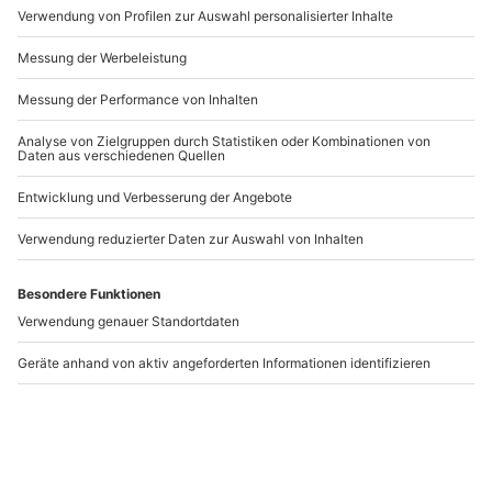
Artikelnummer
:
15039
Andere Produkte entdecken
Musical Dinner Münster
Musical Dinner
Düsseldorf
Münster
Düsseldorf
1 Person
1 Person
89,90 €
89,90 €
2.8
5
(4)
(1)