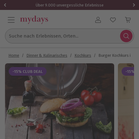
Über 9.000 unvergessliche Erlebnisse
Benutzerkonto
Suche nach Erlebnissen, Orten...
Home
/
Dinner & Kulinarisches
/
Kochkurs
/
Burger Kochkurs in Mü
-15% CLUB DEAL
-15% C