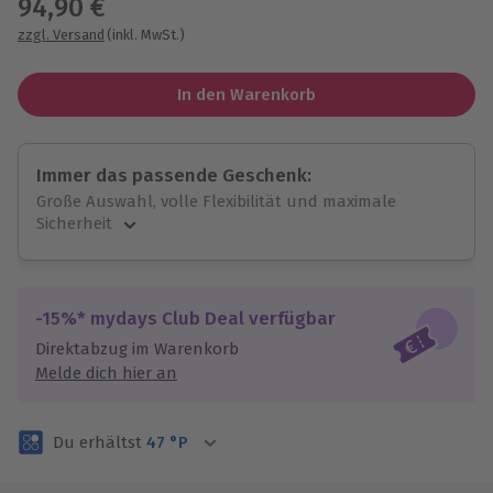
94,90 €
zzgl. Versand
(inkl. MwSt.)
In den Warenkorb
Immer das passende Geschenk:
Große Auswahl, volle Flexibilität und maximale
Sicherheit
Große Auswahl
Über 9.000 unvergessliche Erlebnisse.
Volle Flexibilität
-15%* mydays Club Deal verfügbar
Jeder Gutschein für alle Erlebnisse einlösbar.
Direktabzug im Warenkorb
Maximale Sicherheit
Melde dich hier an
3 Jahre gültig & verlängerbar.
Du erhältst
47
°P