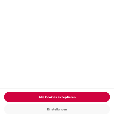
Vertrag widerrufen
FAQs
Kontakt
Zahlungsarten
Über uns
Magazin
Jobs & Karriere
Partnerprogramm
Trusted Shops
PAYBACK
Versand und Lieferung
Presse
AGB
Cookie Einstellungen
Datenschutz
Nutzungsbedingungen
Online-Marktplatz
Barrierefreiheit
Grounding Page
Compliance
Impressum
RECHNUNG