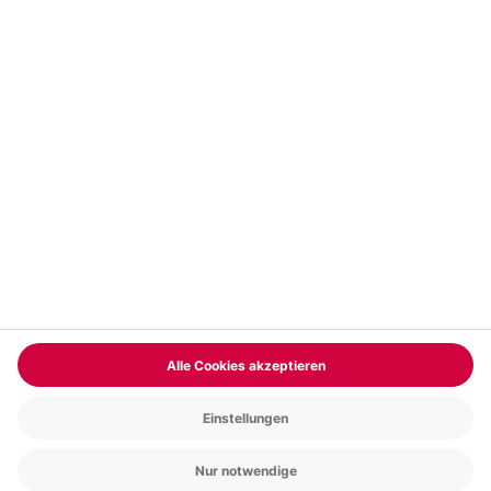
Vertrag widerrufen
FAQs
Kontakt
Zahlungsarten
Über uns
Magazin
Jobs & Karriere
Partnerprogramm
Trusted Shops
PAYBACK
Versand und Lieferung
Presse
AGB
Cookie Einstellungen
Datenschutz
Nutzungsbedingungen
Online-Marktplatz
Barrierefreiheit
Grounding Page
Compliance
Impressum
RECHNUNG