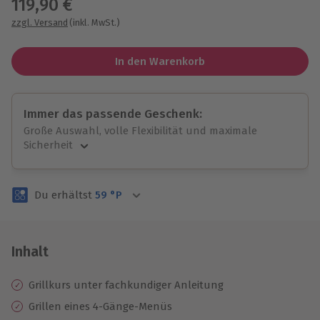
119,90 €
zzgl. Versand
(inkl. MwSt.)
In den Warenkorb
Immer das passende Geschenk:
Große Auswahl, volle Flexibilität und maximale
Sicherheit
Große Auswahl
Über 9.000 unvergessliche Erlebnisse.
Du erhältst
59
°P
Volle Flexibilität
Jeder Gutschein für alle Erlebnisse einlösbar.
Maximale Sicherheit
3 Jahre gültig & verlängerbar.
Inhalt
Grillkurs unter fachkundiger Anleitung
Grillen eines 4-Gänge-Menüs