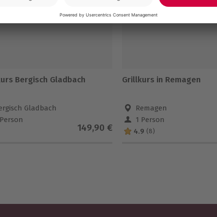
lkurs Bergisch Gladbach
Grillkurs in Remagen
ergisch Gladbach
Remagen
 Person
1 Person
149,90 €
4.9
(8)