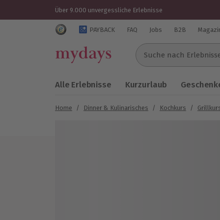
Über 9.000 unvergessliche Erlebnisse
Trustedshops Bewertungen für mydays.de
PAYBACK
FAQ
Jobs
B2B
Magazi
Suche nach Erlebnissen..
Alle Erlebnisse
Kurzurlaub
Geschenke
Home
/
Dinner & Kulinarisches
/
Kochkurs
/
Grillkur
Bild 1 von 5