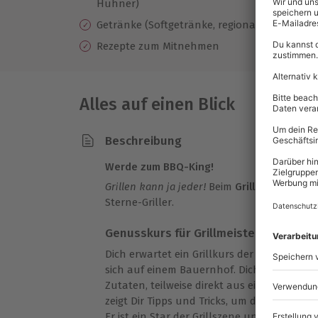
Hühner)
Getränke
(Softgetränke, regionaler Wein, Bier
Rezepte zum Mitnehmen
Alles auf einen Blick
Beschreibung
Werde zum BBQ-King!
Grillen kann ja jeder!
Beim
Grillseminar in
Sterne-Griller.
Genusskurs für Grillmeister
Dich erwartet ein Grillkurs der besonderen 
sich auf einem Bauernhof. Dich erwarten 
Zutaten, teilweise direkt aus eigener Produk
zeigt Dir Tipps und Tricks, um das perfekte
Er ist ein Star der Grillszene und behaupte