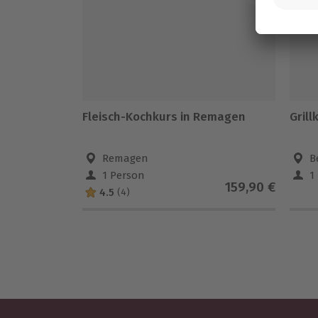
Fleisch-Kochkurs in Remagen
Gril
Remagen
B
1 Person
1
159,90 €
4.5
(4)