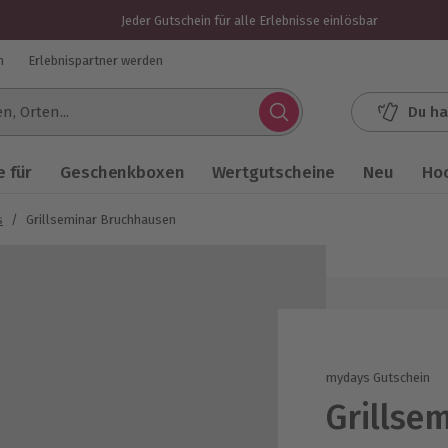
Jeder Gutschein für alle Erlebnisse einlösbar
n
Erlebnispartner werden
Du ha
.
 für
Geschenkboxen
Wertgutscheine
Neu
Ho
s
/
Grillseminar Bruchhausen
mydays Gutschein
Grillse