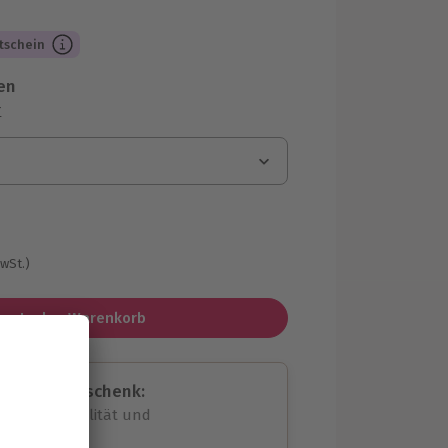
tschein
en
r
MwSt.)
In den Warenkorb
assende Geschenk:
volle Flexibilität und
rheit