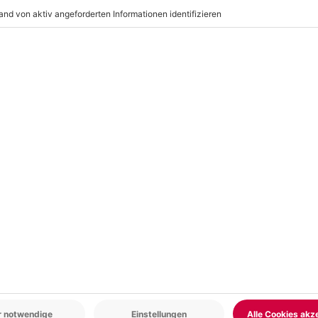
r: 9-17 Uhr
www.b2b.mydays.de/
en