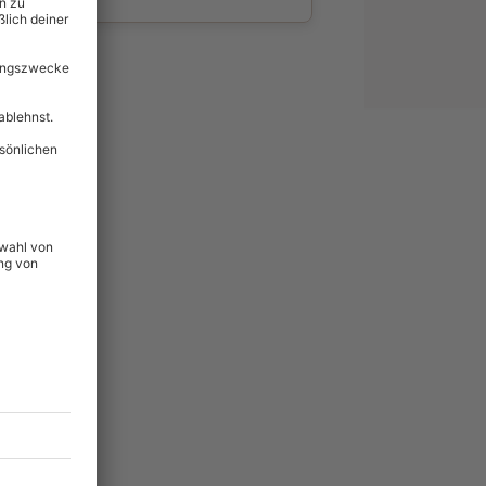
wahl
unvergessliche
67
°P
lität
hein für alle Erlebnisse
icherheit
tig & verlängerbar.