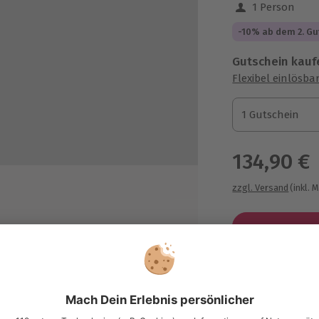
1 Person
-10% ab dem 2. Gu
Gutschein kauf
Flexibel einlösba
1 Gutschein
1 Gutschein
1 Gutschein
134,90 €
zzgl. Versand
(inkl. 
Immer das p
Große Auswahl, 
 (Fleisch der eigenen freilaufenden
maximale Siche