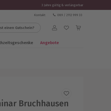
3 Jahre gültig & verlängerbar
Kontakt
089 / 2112 999 33
st einen Gutschein?
Benutzerkonto
chzeitsgeschenke
Angebote
minar Bruchhausen