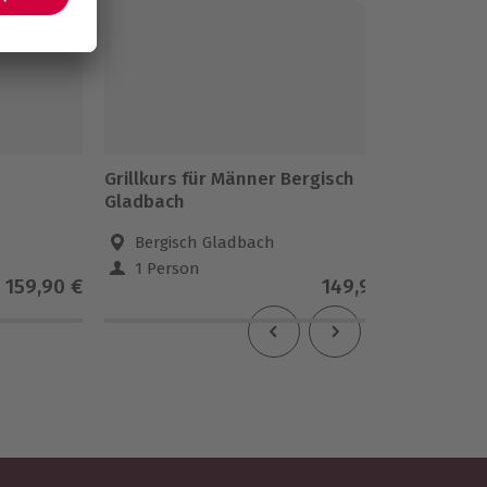
Grillkurs für Männer Bergisch
Burger 
Gladbach
Bergisch Gladbach
Soli
1 Person
1 Pe
159,90 €
149,90 €